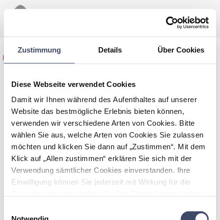
Zustimmung
Details
Über Cookies
Home
>
Maßnahmen Übersicht
>
Rucksack-Projekt
Diese Webseite verwendet Cookies
Damit wir Ihnen während des Aufenthaltes auf unserer
Rucksack-Projekt
Website das bestmögliche Erlebnis bieten können,
verwenden wir verschiedene Arten von Cookies. Bitte
Das Rucksack-Projekt fördert die Muttersprache ebenso wie die
wählen Sie aus, welche Arten von Cookies Sie zulassen
deutsche Sprache. Die Zweisprachigkeit wird mit zertifizierten
möchten und klicken Sie dann auf „Zustimmen“. Mit dem
Lernmaterialien gefördert. Die Eltern werden als ExpertInnen für
Klick auf „Allen zustimmen“ erklären Sie sich mit der
die Erziehung ihrer Kinder und das Erlernen der Sprache
Verwendung sämtlicher Cookies einverstanden. Ihre
herangezogen und verbringen bewusst mehr Zeit mit ihren
Kindern. Dabei unterstützt und betreut sie eine ausgebildete,
Einwilligung können Sie jederzeit mit Wirkung für die
mehrsprachige Elternbegleiterin mit pädagogisch wertvollen
Zukunft widerrufen, indem Sie Ihre Einstellungen ändern.
Materialien und gemeinsamen Aktivitäten.
Mehr zum Thema Cookies finden Sie unter:
Einwilligungsauswahl
https://www.unternehmen-fuer-familien.at/cookie-
Notwendig