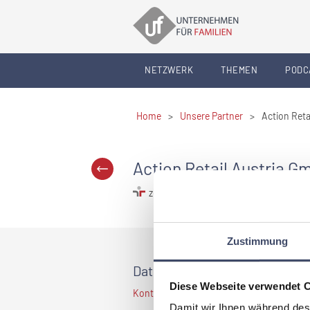
NETZWERK
THEMEN
PODC
Home
>
Unsere Partner
>
Action Reta
Action Retail Austria 
zertifiziert familienfreundlicher Arbeit
Zustimmung
Daten und Fakten
Diese Webseite verwendet 
Kontaktdaten sind nur für Premium Mitglied
Damit wir Ihnen während des