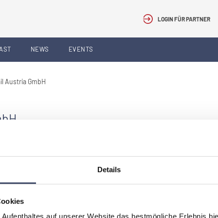
LOGIN FÜR PARTNER
AST
NEWS
EVENTS
il Austria GmbH
GmbH
geber
Details
Cookies
er ersichtlich.
 Aufenthaltes auf unserer Website das bestmögliche Erlebnis bi