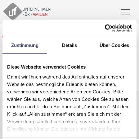
Home
>
Unsere Partner
>
Arbeitsmarktservice Burgenland
Zustimmung
Details
Über Cookies
Diese Webseite verwendet Cookies
Arbeitsmarktservice Burgenland
Damit wir Ihnen während des Aufenthaltes auf unserer
Website das bestmögliche Erlebnis bieten können,
verwenden wir verschiedene Arten von Cookies. Bitte
wählen Sie aus, welche Arten von Cookies Sie zulassen
möchten und klicken Sie dann auf „Zustimmen“. Mit dem
Daten und Fakten
Klick auf „Allen zustimmen“ erklären Sie sich mit der
Kontaktdaten sind nur für Premium
Verwendung sämtlicher Cookies einverstanden. Ihre
Mitglieder ersichtlich.
Einwilligung können Sie jederzeit mit Wirkung für die
Zukunft widerrufen, indem Sie Ihre Einstellungen ändern.