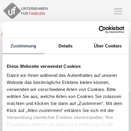
Home
>
Unsere Partner
>
Hotel Kreuzwirt GmbH
Zustimmung
Details
Über Cookies
Hotel Kreuzwirt GmbH
Diese Webseite verwendet Cookies
Damit wir Ihnen während des Aufenthaltes auf unserer
zertifiziert familienfreundlicher Arbeitgeber
Website das bestmögliche Erlebnis bieten können,
verwenden wir verschiedene Arten von Cookies. Bitte
wählen Sie aus, welche Arten von Cookies Sie zulassen
möchten und klicken Sie dann auf „Zustimmen“. Mit dem
Daten und Fakten
Klick auf „Allen zustimmen“ erklären Sie sich mit der
Verwendung sämtlicher Cookies einverstanden. Ihre
Kontaktdaten sind nur für Premium
Einwilligung können Sie jederzeit mit Wirkung für die
Mitglieder ersichtlich.