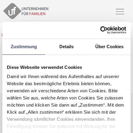
Home
>
Unsere Partner
>
Hotel Liebmann GmbH & Co KG
Zustimmung
Details
Über Cookies
Hotel Liebmann GmbH & Co KG
Diese Webseite verwendet Cookies
Damit wir Ihnen während des Aufenthaltes auf unserer
zertifiziert familienfreundlicher Arbeitgeber
Website das bestmögliche Erlebnis bieten können,
verwenden wir verschiedene Arten von Cookies. Bitte
wählen Sie aus, welche Arten von Cookies Sie zulassen
möchten und klicken Sie dann auf „Zustimmen“. Mit dem
Daten und Fakten
Klick auf „Allen zustimmen“ erklären Sie sich mit der
Verwendung sämtlicher Cookies einverstanden. Ihre
Kontaktdaten sind nur für Premium
Einwilligung können Sie jederzeit mit Wirkung für die
Mitglieder ersichtlich.