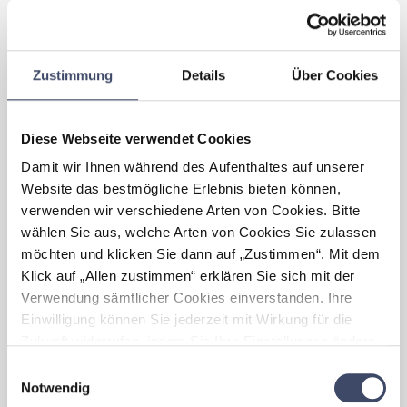
• Vergünstigungen und Zuschüsse
• Betriebliches Gesundheitsprogramm
• Betriebspsychologische Betreuung
• Attraktive Ermäßigungen auf das Abo der
Zustimmung
Details
Über Cookies
OÖNachrichten und der KinderNachrichten
für Mitarbeiter
Diese Webseite verwendet Cookies
Welche Vorteile haben sich für
Damit wir Ihnen während des Aufenthaltes auf unserer
Ihr Unternehmen
durch
Website das bestmögliche Erlebnis bieten können,
„Familienfreundlichkeit”
verwenden wir verschiedene Arten von Cookies. Bitte
ergeben?
wählen Sie aus, welche Arten von Cookies Sie zulassen
Familienfreundlichkeit macht uns nicht nur
möchten und klicken Sie dann auf „Zustimmen“. Mit dem
intern zu einem attraktiven Arbeitgeber,
Klick auf „Allen zustimmen“ erklären Sie sich mit der
sondern stärkt auch unser Image nach
Verwendung sämtlicher Cookies einverstanden. Ihre
außen. Sie steht für Wertschätzung,
Einwilligung können Sie jederzeit mit Wirkung für die
Zusammenhalt und Verantwortung –
Zukunft widerrufen, indem Sie Ihre Einstellungen ändern.
Eigenschaften, die unser Unternehmen
Mehr zum Thema Cookies finden Sie unter:
prägen und uns für bestehende wie
Einwilligungsauswahl
https://www.unternehmen-fuer-familien.at/cookie-
zukünftige Mitarbeitende besonders
Notwendig
interessant machen.
policy