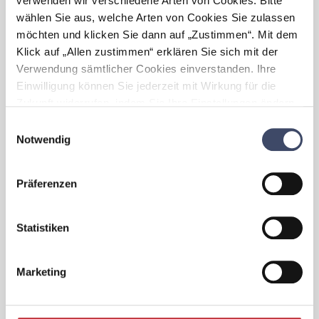
verwenden wir verschiedene Arten von Cookies. Bitte
Suchbegriff / Best Practices (1)
wählen Sie aus, welche Arten von Cookies Sie zulassen
möchten und klicken Sie dann auf „Zustimmen“. Mit dem
Klick auf „Allen zustimmen“ erklären Sie sich mit der
Besetzung von Nachtdiensten
Verwendung sämtlicher Cookies einverstanden. Ihre
Einwilligung können Sie jederzeit mit Wirkung für die
Zukunft widerrufen, indem Sie Ihre Einstellungen ändern.
Mehr zum Thema Cookies finden Sie unter:
Einwilligungsauswahl
https://www.unternehmen-fuer-familien.at/cookie-
Notwendig
policy
Das Krankenhaus der Barmherzigen
Präferenzen
Brüder hat speziell auf die Zielgruppe
"Allgemeinmediziner im Spital"
zugeschnittenen Arbeitszeitmodellen
Statistiken
entwickelt (entweder keine Tagdienste,
nur Nachtdienste nach Wahl; oder
Mischmodelle), Angebote zur zeitlichen
Marketing
Vereinbarkeit von Betreuungspflichten,
selbstständigen Tätigkeiten und
Spitalsarbeit - inkl. variablen