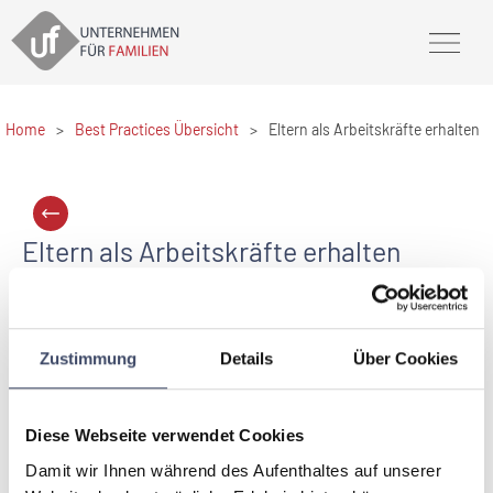
Home
>
Best Practices Übersicht
>
Eltern als Arbeitskräfte erhalten
Eltern als Arbeitskräfte erhalten
Saubermacher AG
Mit dem Karenzfrühstück Familienfreundlichkeit
sichtbar und erlebbar machen. Bei der Veranstaltung
Zustimmung
Details
Über Cookies
stehen Ansprechpartner/innen der HR Abteilung zur
Verfügung, um Fragen zu Mutterschutz, Karenz,
Papamonat und Elternteilzeit zu beantworten.
Diese Webseite verwendet Cookies
Damit wir Ihnen während des Aufenthaltes auf unserer