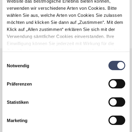
Website das bestmögliche Erlebnis bieten können,
verwenden wir verschiedene Arten von Cookies. Bitte
wählen Sie aus, welche Arten von Cookies Sie zulassen
möchten und klicken Sie dann auf „Zustimmen“. Mit dem
Klick auf „Allen zustimmen“ erklären Sie sich mit der
Verwendung sämtlicher Cookies einverstanden. Ihre
Einwilligung können Sie jederzeit mit Wirkung für die
Zukunft widerrufen, indem Sie Ihre Einstellungen ändern.
Mehr zum Thema Cookies finden Sie unter:
Einwilligungsauswahl
https://www.unternehmen-fuer-familien.at/cookie-
Notwendig
Mit dem Karenzfrühstück wird Familienfreundlichkeit bei
policy
Saubermacher sichtbar und erlebbar gemacht. Dazu eingeladen
sind alle karenzierten Mitarbeiter/innen, Schwangere und Frauen
Präferenzen
in Mutterschutz sowie deren Führungskräfte. Damit alle
Jungeltern teilnehmen können, sind auch ihre Kinder herzlich
willkommen!
Statistiken
Bei der Veranstaltung stehen Ansprechpartner/innen der HR
Abteilung zur Verfügung, um Fragen zu Mutterschutz, Karenz,
Papamonat und Elternteilzeit zu beantworten.
Marketing
Da die Administration von Saubermacher über einen hohen