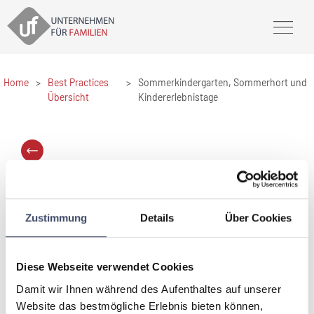
Home
>
Best Practices
>
Sommerkindergarten, Sommerhort und
Übersicht
Kindererlebnistage
Sommerkindergarten, Sommerhort
und Kindererlebnistage
Zustimmung
Details
Über Cookies
Raiffeisenlandesbank Oberösterreich AG
Der Raiffeisenlandesbank Oberösterreich AG ist es ein
großes Anliegen, dass die Kinder der Mitarbeiterinnen
Diese Webseite verwendet Cookies
und Mitarbeiter auch in der Ferienzeit gut betreut und
versorgt sind. Daher wurde bereits zum 12. Mal ein
Damit wir Ihnen während des Aufenthaltes auf unserer
Sommerkindergarten sowie zum sechsten Mal ein
Website das bestmögliche Erlebnis bieten können,
Sommerhort organisiert.