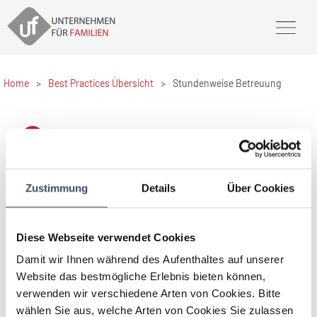
Home
>
Best Practices Übersicht
>
Stundenweise Betreuung
Stundenweise Betreuung
Alpen-Adria-Universität Klagenfurt
Zustimmung
Details
Über Cookies
Die Alpen-Adria-Universität Klagenfurt bietet eine
flexible, stundenweise Kinderbetreuung für Kinder im
Alter von 8 Wochen (!) - 12 Jahren an. Die
Diese Webseite verwendet Cookies
Öffnungszeiten wurden den nachgefragten
Damit wir Ihnen während des Aufenthaltes auf unserer
Betreuungszeiten der Eltern angepasst und auf einen
Ganzjahresbetrieb umgestellt.
Website das bestmögliche Erlebnis bieten können,
verwenden wir verschiedene Arten von Cookies. Bitte
wählen Sie aus, welche Arten von Cookies Sie zulassen