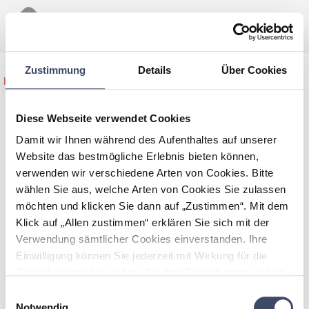
Zustimmung
Details
Über Cookies
Home
>
Maßnahmen
>
Generationeninitiative
Übersicht
Kindergarten
Diese Webseite verwendet Cookies
Damit wir Ihnen während des Aufenthaltes auf unserer
Website das bestmögliche Erlebnis bieten können,
Generationeninitiative Kindergarten
verwenden wir verschiedene Arten von Cookies. Bitte
wählen Sie aus, welche Arten von Cookies Sie zulassen
Um den Austausch zwischen Jung und Alt zu fördern, können
möchten und klicken Sie dann auf „Zustimmen“. Mit dem
sich Senioren im Kindergarten melden um den Kindern
Klick auf „Allen zustimmen“ erklären Sie sich mit der
vorzulesen bzw. mit ihnen zu spielen. Senioren, die
Verwendung sämtlicher Cookies einverstanden. Ihre
beispielsweise keine Enkelkinder oder Angehörige haben,
können so Zeit mit Kindern verbringen. Kindergartenkinder
Einwilligung können Sie jederzeit mit Wirkung für die
kommen somit in den Genuss von sogenannten
Zukunft widerrufen, indem Sie Ihre Einstellungen ändern.
"Leihgroßeltern".
Mehr zum Thema Cookies finden Sie unter:
Einwilligungsauswahl
https://www.unternehmen-fuer-familien.at/cookie-
Notwendig