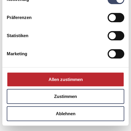
Impressum
policy
Datenschutz
Präferenzen
Kontakt
Englisch
Statistiken
Marketing
Allen zustimmen
Zustimmen
Ablehnen