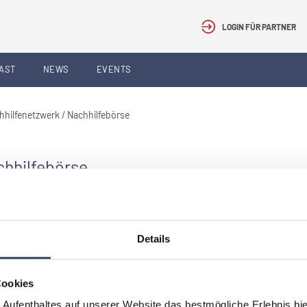
LOGIN FÜR PARTNER
AST
NEWS
EVENTS
hhilfenetzwerk / Nachhilfebörse
chhilfebörse
hhilfeangebote sowie einen direkten Kontakt zu den Anbietern zu
rale Plattform für Nachhilfeangebote und -nachfragen zur
rn so erleichtert und die Angebote innerhalb der Gemeinde effizient
Details
Cookies
 Aufenthaltes auf unserer Website das bestmögliche Erlebnis bi