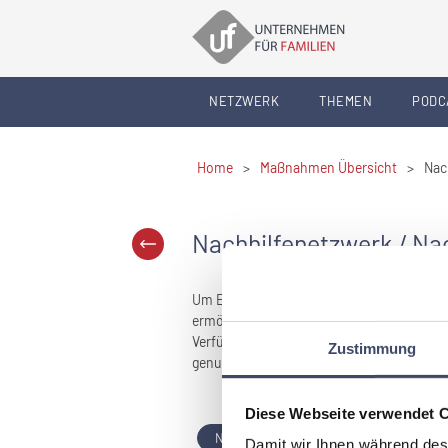
NETZWERK
THEMEN
PODC
Home
>
Maßnahmen Übersicht
>
Nac
Nachhilfenetzwerk / Na
Um Eltern einen Überblick über lokale Nac
ermöglichen, kann die Gemeinde eine zent
Verfügung stellen. Die Suche wird für Elte
Zustimmung
genutzt.
Diese Webseite verwendet 
NACHHILFE
Damit wir Ihnen während des