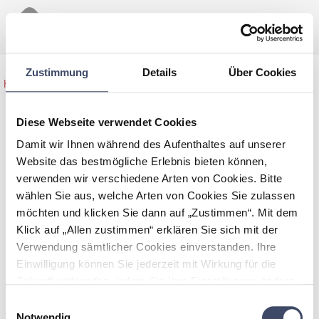
Zustimmung
Details
Über Cookies
Home
>
Maßnahmen Übersicht
>
Vernetzung
Diese Webseite verwendet Cookies
Damit wir Ihnen während des Aufenthaltes auf unserer
Vernetzung
Website das bestmögliche Erlebnis bieten können,
verwenden wir verschiedene Arten von Cookies. Bitte
Durch die Vernetzung mit anderen Unternehmen, Institutionen
wählen Sie aus, welche Arten von Cookies Sie zulassen
aber auch Gemeinden, die sich der Familienfreundlichkeit
möchten und klicken Sie dann auf „Zustimmen“. Mit dem
verschrieben haben, kann ein wertvoller Know-how- und
Klick auf „Allen zustimmen“ erklären Sie sich mit der
Erfahrungs-Austausch erfolgen, gemeinsam Ideen entwickelt
Interesse bekommen? Werden Sie jetzt kostenlos Partner im
Verwendung sämtlicher Cookies einverstanden. Ihre
werden und das Thema Familienfreundlichkeit weitergetragen
Netzwerk „Unternehmen für Familien“, um auf alle Inhalte der
werden.
Seite zugreifen zu können.
Einwilligung können Sie jederzeit mit Wirkung für die
Zukunft widerrufen, indem Sie Ihre Einstellungen ändern.
Mehr zum Thema Cookies finden Sie unter:
Einwilligungsauswahl
JETZT PARTNER WERDEN
https://www.unternehmen-fuer-familien.at/cookie-
Notwendig