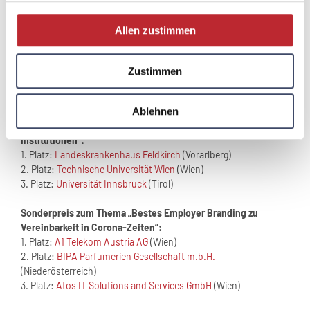
3. Platz:
KASTNER GroßhandelsgesmbH
(Niederösterreich)
Allen zustimmen
In der Kategorie „Non-Profit Unternehmen und Institutionen“:
1. Platz:
Klinikum Wels-Grieskirchen GmbH
(Oberösterreich)
2. Platz:
Herz-Jesu Krankenhaus GmbH
(Wien)
Zustimmen
3. Platz:
Allgemeines öffentliches Krankenhaus St. Josef
Braunau GmbH
(Oberösterreich)
Ablehnen
In der Kategorie „Öffentlich-rechtliche Unternehmen und
Institutionen“:
1. Platz:
Landeskrankenhaus Feldkirch
(Vorarlberg)
2. Platz:
Technische Universität Wien
(Wien)
3. Platz:
Universität Innsbruck
(Tirol)
Sonderpreis zum Thema „Bestes Employer Branding zu
Vereinbarkeit in Corona-Zeiten“:
1. Platz:
A1 Telekom Austria AG
(Wien)
2. Platz:
BIPA Parfumerien Gesellschaft m.b.H.
(Niederösterreich)
3. Platz:
Atos IT Solutions and Services GmbH
(Wien)