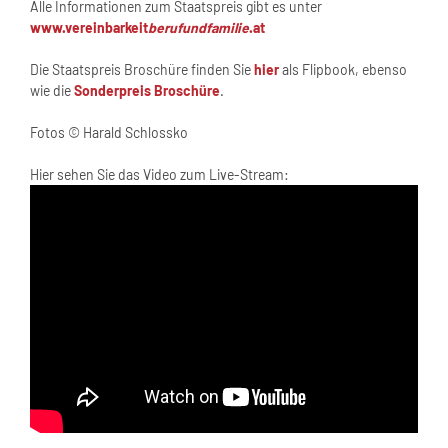
Alle Informationen zum Staatspreis gibt es unter
www.vereinbarkeit
berufundfamilie
.at
Die Staatspreis Broschüre finden Sie
hier
als Flipbook, ebenso
wie die
Sonderpreis Broschüre
.
Fotos © Harald Schlossko
Hier sehen Sie das Video zum Live-Stream: