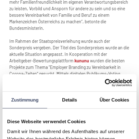
mehr Familienfreundlichkeit im eigenen Verantwortungsbereich
zu leisten, Vorbild und Ansporn für andere zu sein und so eine
bessere Vereinbarkeit von Familie und Beruf zu einem
Markenzeichen Österreichs zu machen“, betonte die
Bundesministerin.
Im Rahmen der Staatspreisverleihung wurde auch der
Sonderpreis vergeben. Der Titel des Sonderpreises wurde an die
aktuelle Situation angepasst. In Kooperation mit der
Arbeitgeber-Bewertungsplattform
kununu
wurden die besten
Projekte zum Thema “Employer Branding zu Vereinbarkeit in
Corona-Zeiten“ gesucht. Mittels digitalen Publikums-Voting
wurden die drei besten Employer-Branding-Projekte bestimmt.
Beim Employer Branding handelt es sich um alle strategischen
Maßnahmen, die ein Unternehmen oder eine Institution
Zustimmung
Details
Über Cookies
ergreifen kann, um sich gegenüber potenziellen Bewerberinnen
und Bewerbern als auch Mitarbeiterinnen und Mitarbeitern als
attraktiver, familienfreundlicher Arbeitgeber zu präsentieren.
Diese Webseite verwendet Cookies
Denn gerade in besonderen Zeiten bedarf es besondere
Damit wir Ihnen während des Aufenthaltes auf unserer
Maßnahmen für den Zusammenhalt von Unternehmen und
Website das bestmögliche Erlebnis bieten können,
Mitarbeiterinnen und Mitarbeitern und die Ermöglichung der