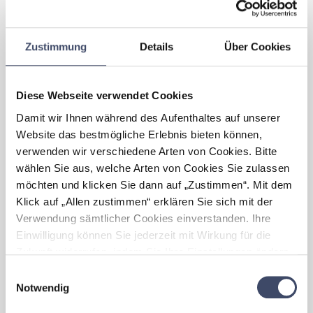
„Familienfreundlichkeit”
ergeben?
Zustimmung
Details
Über Cookies
Keine "Alibi"-Krankenstände, sondern
ehrlicher Umgang mit Betreuungszeiten oder
anderen Familienthemen;
Starkes Team
Diese Webseite verwendet Cookies
Damit wir Ihnen während des Aufenthaltes auf unserer
Welche Herausforderungen
Website das bestmögliche Erlebnis bieten können,
haben sich im Zuge der
verwenden wir verschiedene Arten von Cookies. Bitte
„Familienfreundlichkeit” für
Ihr
wählen Sie aus, welche Arten von Cookies Sie zulassen
Unternehmen
ergeben?
möchten und klicken Sie dann auf „Zustimmen“. Mit dem
Oftmals eine Mehrbelastung der
Klick auf „Allen zustimmen“ erklären Sie sich mit der
Geschäftsführung bei der Rücksichtnahme
Verwendung sämtlicher Cookies einverstanden. Ihre
auf alle Themen der Mitarbeiter
Einwilligung können Sie jederzeit mit Wirkung für die
Zukunft widerrufen, indem Sie Ihre Einstellungen ändern.
Was bedeutet
Mehr zum Thema Cookies finden Sie unter:
Einwilligungsauswahl
„Familienfreundlichkeit” für
Ihr
https://www.unternehmen-fuer-familien.at/cookie-
Notwendig
Unternehmen
?
policy