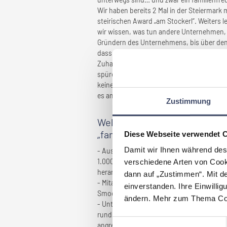
Wir haben bereits 2 Mal in der Steiermar
steirischen Award „am Stockerl“. Weiters l
wir wissen, was tun andere Unternehmen, u
Gründern des Unternehmens, bis über den 
dass sich jeder MitarbeiterIn sich wohl fü
Zuhause sein. Unser gesamter Vorstand le
spüren unsere Mitarbeiter. Ich zitiere u
keine Zeit für und mit meinen Kindern habe
es am Besten zu unserem familienbewusst
Zustimmung
Welche Maßnahmen wurden ge
„familienfreundlich” gemacht
Diese Webseite verwendet 
Damit wir Ihnen während des
- Ausbildungsbudget – jeder MitarbeiterIn
1.000,--. Dieses kann frei genutzt werden
verschiedene Arten von Cook
herangezogen werden.
dann auf „Zustimmen“. Mit d
- Mitarbeiterverpflegung in den Offices: B
einverstanden. Ihre Einwillig
Smoothie-Aufbereitungsgeräte usw. wurden 
ändern. Mehr zum Thema Coo
- Unterstützung bei Kinderbetreuung – be
rund 800 Wohnungen und einigen Gewerbefl
Einwilligungsauswahl
angrenzendes Head Office ist, können unse