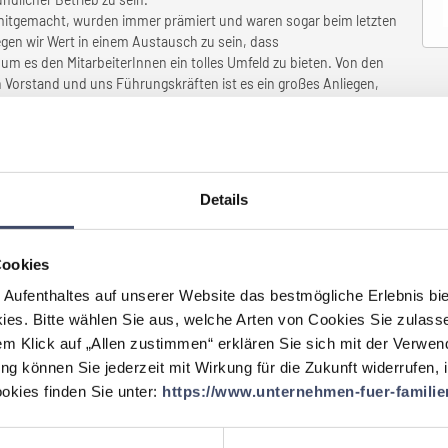
k mitgemacht, wurden immer prämiert und waren sogar beim letzten
egen wir Wert in einem Austausch zu sein, dass
m es den MitarbeiterInnen ein tolles Umfeld zu bieten. Von den
Vorstand und uns Führungskräften ist es ein großes Anliegen,
hlt… immerhin verbringt man sehr viel Zeit im Büro… es soll ein 2tes
bt das familienbewusste Arbeitsleben seit Jahren vor – und das
nseren Vorstand zum Thema „Papamonat“ nur allzu gerne… „Wenn ich
, für was habe ich sonst Kinder bekommen“ – ich glaub, das trifft
en Arbeitsleben.
Details
setzt, die
Ihr Unternehmen
 haben?
Cookies
 Aufenthaltes auf unserer Website das bestmögliche Erlebnis bi
 bekommt jährlich ein frei verfügbares Ausbildungsbudget von €
, oder auch für größere zukünftige Ausbildungsthemen
ies. Bitte wählen Sie aus, welche Arten von Cookies Sie zulass
em Klick auf „Allen zustimmen“ erklären Sie sich mit der Verwe
ei uns stehen Kaffee, Getränke und Obst frei zur Verfügung.
ung können Sie jederzeit mit Wirkung für die Zukunft widerrufen,
an allen Standorten installiert.
kies finden Sie unter:
https://www.unternehmen-fuer-familien
ispielsweise haben wir in unserem Stadtentwicklungsprojekt mit
ächen auch einen Kindergarten installiert, dh. da das an unser
re MitarbeiterInnen ihre Kinder bevorzugt unterbringen.