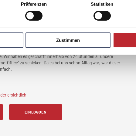
Präferenzen
Statistiken
 Offices (Graz, Wien und Berlin) wurde ein Personal Trainer
 absolviert. Weiters sind Schwerpunkte im Bereich Ernährung, usw.
 quer übers Jahr Incentive-Maßnahmen an, dh. von Festen bis hin
en.
flexible Arbeitszeiten – dies ist uns ungemein wichtig.
Zustimmen
 Standort (und die sind sehr zentral) Parkplätze zur Verfügung –
ntliche Verkehrsticket bezahlt.
. Wir haben es geschafft innerhalb von 24 Stunden all unsere
ome-Office“ zu schicken. Da es bei uns schon Alltag war, war dieser
infach.
er ersichtlich.
EINLOGGEN