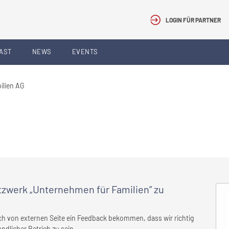
LOGIN FÜR PARTNER
AST
NEWS
EVENTS
lien AG
etzwerk „Unternehmen für Familien” zu
auch von externen Seite ein Feedback bekommen, dass wir richtig
ndlicher Betrieb zu sein.