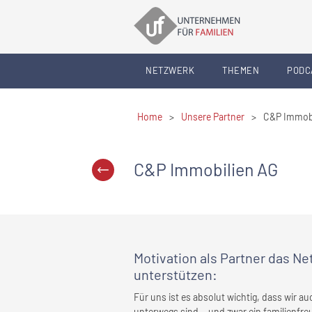
NETZWERK
THEMEN
PODC
Home
>
Unsere Partner
>
C&P Immobi
C&P Immobilien AG
Motivation als Partner das N
unterstützen:
Für uns ist es absolut wichtig, dass wir 
unterwegs sind… und zwar ein familienfreu