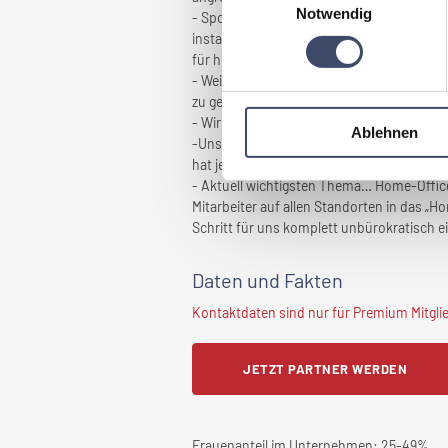
Notwendig
- Sportangebote vor Ort – in jedem unserer
installiert, der wöchentlich ein Programm
für heuer geplant.
- Weiters bieten wir unseren Mitarbeiters
zu gestützten Schiausflügen oder Konzert
- Wir bieten unseren Mitarbeitern komplett 
Ablehnen
-Unseren MitarbeiterInnen stehen an jedem
hat jemand kein Auto, bekommt er das öffe
- Aktuell wichtigsten Thema… Home-Office
Mitarbeiter auf allen Standorten in das „H
Schritt für uns komplett unbürokratisch e
Daten und Fakten
Kontaktdaten sind nur für Premium Mitglied
JETZT PARTNER WERDEN
Frauenanteil im Unternehmen:
25-49%