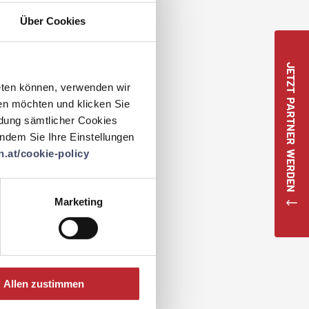
Über Cookies
JETZT PARTNER WERDEN
eten können, verwenden wir
en möchten und klicken Sie
ndung sämtlicher Cookies
 indem Sie Ihre Einstellungen
.at/cookie-policy
Marketing
Allen zustimmen