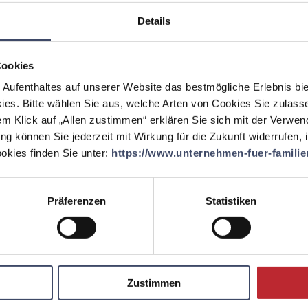
 haben?
Details
ge Mütter und Väter über alle Unternehmensbereiche beschäftigt. Um
gehören flexible Arbeitszeitenmodelle, kurzfristige Einteilung von
er jährliche claro-Family-Day mit Hüpfburg, Grillfest,
Cookies
etet allen Mitarbeitern die Möglichkeit ihren Liebsten einen
 Aufenthaltes auf unserer Website das bestmögliche Erlebnis bi
ies. Bitte wählen Sie aus, welche Arten von Cookies Sie zulass
ür
Ihr Unternehmen
durch
em Klick auf „Allen zustimmen“ erklären Sie sich mit der Verwe
eben?
ung können Sie jederzeit mit Wirkung für die Zukunft widerrufen,
kies finden Sie unter:
https://www.unternehmen-fuer-familien
en Bedürfnisse der Mitarbeiter entsteht Motivation und Freude am
er welche bereits seit über 10 Jahren das Unternehmen und mich
eine "claro Familie".
Präferenzen
Statistiken
en sich im Zuge der „Familienfreundlichkeit”
?
tarbeitern regelmäßig zuzuhören, umso auf die individuellen
nnen. Stressige Tage lassen dafür leider oft wenig Zeit - darum
Zustimmen
, damit man dieses äußerst wichtige Thema nicht aus den Augen