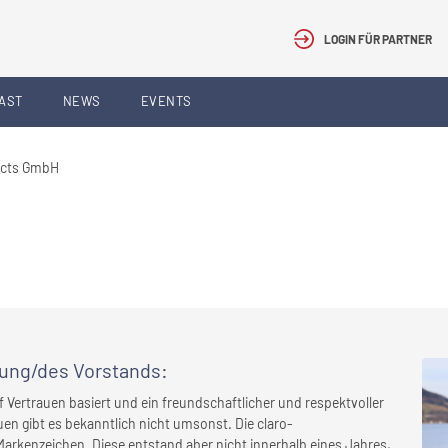
LOGIN FÜR PARTNER
AST
NEWS
EVENTS
ucts GmbH
rung/des Vorstands
:
 Vertrauen basiert und ein freundschaftlicher und respektvoller
en gibt es bekanntlich nicht umsonst. Die claro-
arkenzeichen. Diese entstand aber nicht innerhalb eines Jahres,