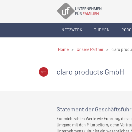
NETZWERK
THEMEN
PODC
Home
>
Unsere Partner
>
claro prod
claro products GmbH
Statement
der Geschäftsfüh
Für mich zählen Werte wie Führung, die auf
Umgang mit den Mitarbeitern, denn Vertrau
Unternehmenskultur ist ein wesentliches M