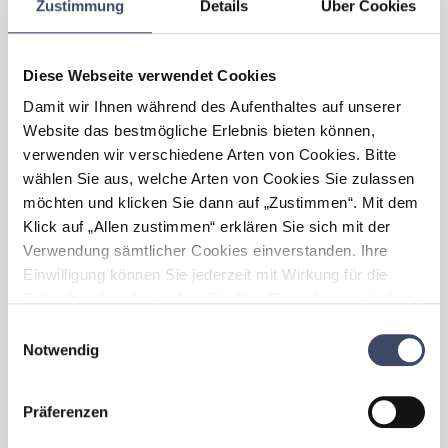
dennoch Führungsverantwortung
Zustimmung
Details
Über Cookies
übernehmen können und ihre Karriere nach
ihren Wünschen gestalten können.
- Social Events: hier laden wir auch die
Diese Webseite verwendet Cookies
Familie unserer Angestellten ein
- Vermehrte “Mini-Offices” verteilt (außerhalb
Damit wir Ihnen während des Aufenthaltes auf unserer
der größeren Standorte wie Linz und Wien),
Website das bestmögliche Erlebnis bieten können,
damit die Pendlerzeit für Angestellte
verwenden wir verschiedene Arten von Cookies. Bitte
außerhalb der Kernzonen erleichtert wird.
wählen Sie aus, welche Arten von Cookies Sie zulassen
Möglichkeit von verschiedenen Standorten
möchten und klicken Sie dann auf „Zustimmen“. Mit dem
aus zu arbeiten
Klick auf „Allen zustimmen“ erklären Sie sich mit der
- Home-Office Möglichkeit (unabhängig von
Verwendung sämtlicher Cookies einverstanden. Ihre
Corona) einen Tag in der Woche
- Value Month Initiative starten damit wir als
Einwilligung können Sie jederzeit mit Wirkung für die
Community zusammenarbeiten können:
Zukunft widerrufen, indem Sie Ihre Einstellungen ändern.
Jeden Monat (insg. 6 Monate lang)
Mehr zum Thema Cookies finden Sie unter:
Einwilligungsauswahl
konzentrieren wir uns auf einen unserer
https://www.unternehmen-fuer-familien.at/cookie-
Notwendig
Unternehmenswerte verstärkt. Die
policy
Community überlegt sich selbst
verschiedenste Initiativen wie wir unsere
Präferenzen
Werte noch mehr leben und in unseren Alltag
integrieren können. Da die verschiedenste