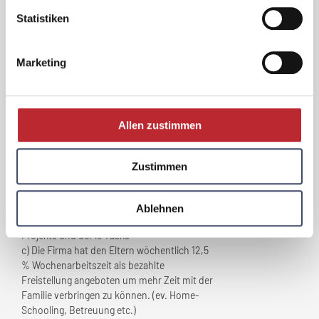
Personen an den Initiativen arbeiten, werden
Statistiken
hier die Bedürfnisse aller (Teilzeitangestellte,
Eltern, Führungskräfte, Internationals und
anderen) berücksichtigt.
Marketing
- Geschenke bei der Geburt eines Kindes und
bis zum 6. Lebensjahr
- Hochzeitsgeschenke für frisch Verheiratete
- Während Corona den Wert von “Work-Life-
Allen zustimmen
Harmony* noch mehr verstärken:
a) Computer & Büromöbel-Möglichkeit im
Home Office
Zustimmen
b) Flexible Arbeitszeit - dank unserer
regelmäßigen chats und standups (agile
Software Development) wir sind ständig
Ablehnen
informiert über den aktuellsten Stand eines
Projekts und der ie Tasks
c) Die Firma hat den Eltern wöchentlich 12,5
% Wochenarbeitszeit als bezahlte
Freistellung angeboten um mehr Zeit mit der
Familie verbringen zu können. (ev. Home-
Schooling, Betreuung etc.)