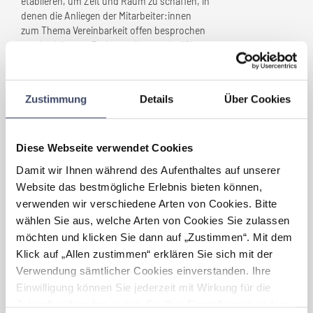
etablieren, um Zeit und Raum zu schaffen, in
denen die Anliegen der Mitarbeiter:innen
zum Thema Vereinbarkeit offen besprochen
werden können. Zudem sollen regelmäßige
Meetings an den Standorten die interne
Kommunikation weiter festigen und
sicherstellen, dass wir gezielt auf
Zustimmung
Details
Über Cookies
Bedürfnisse reagieren und diese in unsere
strategischen Maßnahmen einfließen lassen.
Parallel dazu möchten wir unsere
Öffentlichkeitsarbeit intensivieren. Uns ist es
Diese Webseite verwendet Cookies
wichtig, diese intern gelebte
Damit wir Ihnen während des Aufenthaltes auf unserer
Unternehmenskultur, auch nach außen zu
Website das bestmögliche Erlebnis bieten können,
tragen. Durch unter anderem eine verstärkte
verwenden wir verschiedene Arten von Cookies. Bitte
Präsenz in den sozialen Medien wollen wir
wählen Sie aus, welche Arten von Cookies Sie zulassen
zeigen, wie sehr uns unsere
Mitarbeiter:innen am Herzen liegen und
möchten und klicken Sie dann auf „Zustimmen“. Mit dem
welchen Stellenwert sie in unserem
Klick auf „Allen zustimmen“ erklären Sie sich mit der
Unternehmen haben.
Verwendung sämtlicher Cookies einverstanden. Ihre
Einwilligung können Sie jederzeit mit Wirkung für die
Welche Vorteile haben sich für
Zukunft widerrufen, indem Sie Ihre Einstellungen ändern.