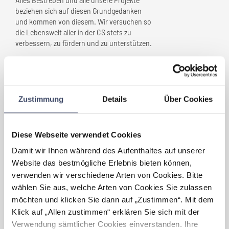
Alles Bestreben und alle unsere Projekte
beziehen sich auf diesen Grundgedanken
und kommen von diesem. Wir versuchen so
die Lebenswelt aller in der CS stets zu
verbessern, zu fördern und zu unterstützen.
Welche Maßnahmen wurden
gesetzt, die
Ihr Unternehmen
„familienfreundlich” gemacht
Zustimmung
Details
Über Cookies
haben?
Wir definieren Familie als „open family“ und
es zählen alle dazu um die man sich sorgt:
Diese Webseite verwendet Cookies
Kinder, (Schwieger/Stief/Bonus) -Eltern,
Damit wir Ihnen während des Aufenthaltes auf unserer
Hund, die Nachbarn, die Mitschwester.
Website das bestmögliche Erlebnis bieten können,
Die Pflegeeinrichtungen und zentralen
verwenden wir verschiedene Arten von Cookies. Bitte
Büroräume der BZH bekommen mobile
wählen Sie aus, welche Arten von Cookies Sie zulassen
Spiel- und Kinderbücherecken.
Wir freuen uns ebenfalls über Tiere und
möchten und klicken Sie dann auf „Zustimmen“. Mit dem
verstehen uns als tierfreundlich, mit klaren
Klick auf „Allen zustimmen“ erklären Sie sich mit der
Regeln.
Verwendung sämtlicher Cookies einverstanden. Ihre