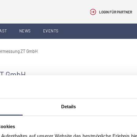
LOGIN FÜR PARTNER
AST
NEWS
EVENTS
 Vermessung ZT GmbH
 ZT GmbH
geber
Details
Cookies
er ersichtlich.
 Aufenthaltes auf unserer Website das bestmögliche Erlebnis bi