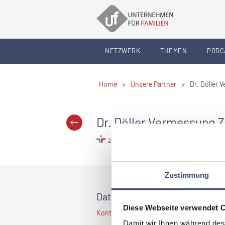
NETZWERK
THEMEN
PODC
Home
>
Unsere Partner
>
Dr. Döller
Dr. Döller Vermessung
zertifiziert familienfreundlicher Arbeit
Zustimmung
Daten und Fakten
Diese Webseite verwendet 
Kontaktdaten sind nur für Premium Mitglied
Damit wir Ihnen während des