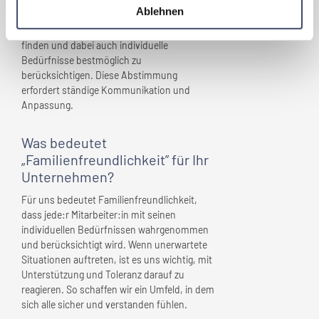
zu berücksichtigen, ohne den betrieblichen
Ablehnen
Ablauf zu beeinträchtigen. Wir sind stets
bemüht, die bestmögliche Lösung für alle zu
finden und dabei auch individuelle
Bedürfnisse bestmöglich zu
berücksichtigen. Diese Abstimmung
erfordert ständige Kommunikation und
Anpassung.
Was bedeutet
„Familienfreundlichkeit” für
Ihr
Unternehmen
?
Für uns bedeutet Familienfreundlichkeit,
dass jede:r Mitarbeiter:in mit seinen
individuellen Bedürfnissen wahrgenommen
und berücksichtigt wird. Wenn unerwartete
Situationen auftreten, ist es uns wichtig, mit
Unterstützung und Toleranz darauf zu
reagieren. So schaffen wir ein Umfeld, in dem
sich alle sicher und verstanden fühlen.