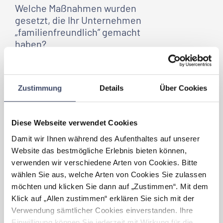
Welche Maßnahmen wurden
gesetzt, die
Ihr Unternehmen
„familienfreundlich” gemacht
haben?
Bei Elektrotechnik Wischer legen wir Wert
auf einen direkten und offenen Austausch
mit unseren Mitarbeiter:innen. Anliegen
Zustimmung
Details
Über Cookies
werden immer besprochen und wir
versuchen, möglichst individuell auf
persönliche Bedürfnisse einzugehen. So
schaffen wir eine Atmosphäre, in der Familie
Diese Webseite verwendet Cookies
und Beruf gut miteinander vereinbar sind.
Damit wir Ihnen während des Aufenthaltes auf unserer
Website das bestmögliche Erlebnis bieten können,
Welche Vorteile haben sich für
verwenden wir verschiedene Arten von Cookies. Bitte
Ihr Unternehmen
durch
wählen Sie aus, welche Arten von Cookies Sie zulassen
„Familienfreundlichkeit”
möchten und klicken Sie dann auf „Zustimmen“. Mit dem
ergeben?
Klick auf „Allen zustimmen“ erklären Sie sich mit der
Verwendung sämtlicher Cookies einverstanden. Ihre
Durch das Audit ist es uns wichtig, unsere
familienfreundlichen Strukturen
Einwilligung können Sie jederzeit mit Wirkung für die