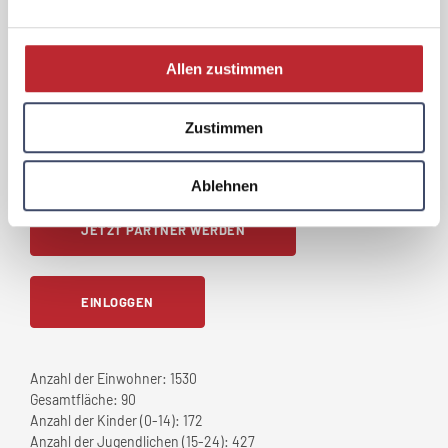
- Schulwegsicherung durch Schülerlotsen -
Lesepaten durch Senioren - Babytreff -
Seniorennachmittage - Abhaltung von
Kursen (Erste Hilfe, Erwachsenenbildung)
Allen zustimmen
Daten und Fakten
Zustimmen
Kontaktdaten sind nur für Premium
Mitglieder ersichtlich.
Ablehnen
JETZT PARTNER WERDEN
EINLOGGEN
Anzahl der Einwohner:
1530
Gesamtfläche:
90
Anzahl der Kinder (0-14):
172
Anzahl der Jugendlichen (15-24):
427