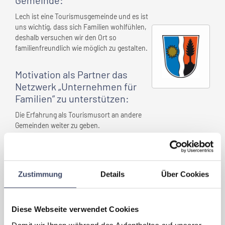
Gemeinde
:
Lech ist eine Tourismusgemeinde und es ist
uns wichtig, dass sich Familien wohlfühlen,
deshalb versuchen wir den Ort so
familienfreundlich wie möglich zu gestalten.
Motivation als Partner das
Netzwerk „Unternehmen für
Familien” zu unterstützen:
Die Erfahrung als Tourismusort an andere
Gemeinden weiter zu geben.
Das zeichnet
Ihre Gemeinde
aus:
Zustimmung
Details
Über Cookies
- Eine Spielgruppe wurde im Zuge der
Sanierung "Haus des Kindes" für Kinder
unter 3 Jahren eingerichtet. 2015 wurde die
Diese Webseite verwendet Cookies
bestehende Spielgruppe in eine
Kinderbetreuungseinrichtung umgewandelt.