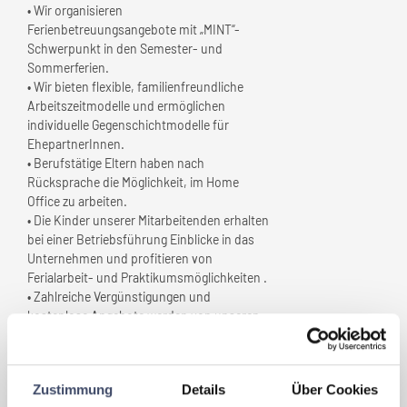
• Wir organisieren
Ferienbetreuungsangebote mit „MINT“-
Schwerpunkt in den Semester- und
Sommerferien.
• Wir bieten flexible, familienfreundliche
Arbeitszeitmodelle und ermöglichen
individuelle Gegenschichtmodelle für
EhepartnerInnen.
• Berufstätige Eltern haben nach
Rücksprache die Möglichkeit, im Home
Office zu arbeiten.
• Die Kinder unserer Mitarbeitenden erhalten
bei einer Betriebsführung Einblicke in das
Unternehmen und profitieren von
Ferialarbeit- und Praktikumsmöglichkeiten .
• Zahlreiche Vergünstigungen und
kostenlose Angebote werden von unseren
Mitarbeitenden geschätzt, wie z.B.
vergünstigte Einkaufsmöglichkeiten bei
Partnerbetrieben, psychologischer Dienst
Zustimmung
Details
Über Cookies
für familiäre Themen und die finanzielle