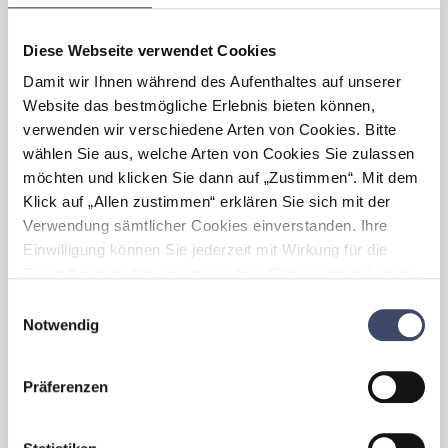
Unterstützung für Kinderbetreuung und
Ferienbetreuung.
Diese Webseite verwendet Cookies
Welche Maßnahmen wurden
Damit wir Ihnen während des Aufenthaltes auf unserer
gesetzt, die
Ihr Unternehmen
Website das bestmögliche Erlebnis bieten können,
„familienfreundlich” gemacht
verwenden wir verschiedene Arten von Cookies. Bitte
haben?
wählen Sie aus, welche Arten von Cookies Sie zulassen
möchten und klicken Sie dann auf „Zustimmen“. Mit dem
2016: Gründung einer integrativen
Klick auf „Allen zustimmen“ erklären Sie sich mit der
Kleinkindbetreuung mit dem Ziel eines
leichteren Wiedereinstiegs nach der Karenz
Verwendung sämtlicher Cookies einverstanden. Ihre
mit einem höheren Beschäftigungsausmaß.
Einwilligung können Sie jederzeit mit Wirkung für die
2023: Aufgrund der hohen Nachfrage wurde
Zukunft widerrufen, indem Sie Ihre Einstellungen ändern.
eine zusätzliche Natur-
Mehr zum Thema Cookies finden Sie unter:
Einwilligungsauswahl
Kinderbetreuungseinrichtung gegründet.
https://www.unternehmen-fuer-familien.at/cookie-
Notwendig
Flexible, familienfreundliche Arbeitsplätze
policy
sind seit Jahren fixer Bestandteil der
Strategie zur besseren Vereinbarkeit von
Präferenzen
Familie und Beruf. Insbesondere die
Gegenschichtmodelle werden von den
PartnerInnen sehr begrüßt.