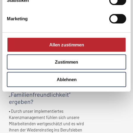
Statistiken
Führungskräfte des Unternehmens
versuchen den Wünschen nach Home Office
bestmöglich nachzukommen.
Marketing
Für diverse private und familienspezifische
Themen wurde ein psychologischer Dienst
eingerichtet.
2023: Die Getzner Holding errichtete 61 neue,
Allen zustimmen
barrierefreie Betriebswohnungen in
unmittelbarer Firmennähe und bietet damit
1- bis 4-Zimmer-Wohnungen zu
Zustimmen
kostengünstigen Mietkonditionen an.
Welche Vorteile haben sich für
Ablehnen
Ihr Unternehmen
durch
„Familienfreundlichkeit”
ergeben?
• Durch unser implementiertes
Karenzmanagement fühlen sich unsere
Mitarbeitenden wertgeschätzt und es wird
ihnen der Wiedereinstieg ins Berufsleben