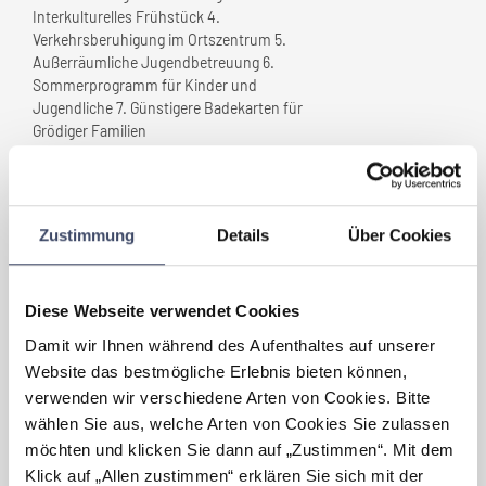
Interkulturelles Frühstück 4.
Verkehrsberuhigung im Ortszentrum 5.
Außerräumliche Jugendbetreuung 6.
Sommerprogramm für Kinder und
Jugendliche 7. Günstigere Badekarten für
Grödiger Familien
Welche Maßnahmen wurden
gesetzt, die
Ihre Gemeinde
Zustimmung
Details
Über Cookies
„familienfreundlich” gemacht
haben?
- Ausbau der Kinderbetreuung (Einrichtung
Diese Webseite verwendet Cookies
von zusätzlichen Krabbelgruppen,
Damit wir Ihnen während des Aufenthaltes auf unserer
Schulkind- und Mittagsgruppen) - Ausbau
der Zeiten der Kinderbetreuung (Früh- und
Website das bestmögliche Erlebnis bieten können,
Spätdienste, Ausweitung der
verwenden wir verschiedene Arten von Cookies. Bitte
Kinderbetreuung in den Ferien) -
wählen Sie aus, welche Arten von Cookies Sie zulassen
Unterstützung der KindergartenpädagIn
möchten und klicken Sie dann auf „Zustimmen“. Mit dem
Klick auf „Allen zustimmen“ erklären Sie sich mit der