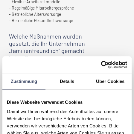
- Flexible Arbeitszeitmodelle
- Regelmäßige Mitarbeitergespräche
- Betriebliche Altersvorsorge
- Betriebliche Gesundheitsvorsorge
Welche Maßnahmen wurden
gesetzt, die
Ihr Unternehmen
„familienfreundlich” gemacht
haben?
Innerhalb der Unternehmensgruppe wurde
bereits eine Vielzahl an Maßnahmen zur
Vereinbarkeit von Beruf und Familie
Zustimmung
Details
Über Cookies
umgesetzt. Mit der Realisierung und
Inbetriebnahme der Greiner Krabbelstube
am Standort Kremsmünster im Jahr 2003
Diese Webseite verwendet Cookies
setzte Greiner die Vorreiterrolle im
attraktiven Sozialleistungsangebot für
Damit wir Ihnen während des Aufenthaltes auf unserer
Mitarbeiterinnen und Mitarbeiter fort. Seit
Website das bestmögliche Erlebnis bieten können,
2005 bietet Greiner in Zusammenarbeit mit
verwenden wir verschiedene Arten von Cookies. Bitte
dem Verein Greiner Krabbelstube eine
wählen Sie aus, welche Arten von Cookies Sie zulassen