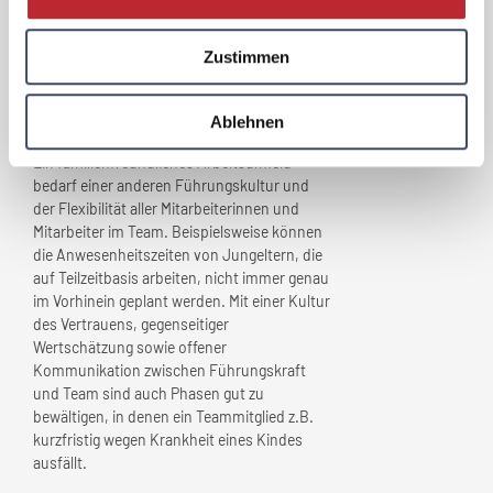
Welche Herausforderungen
Zustimmen
haben sich im Zuge der
„Familienfreundlichkeit” für
Ihr
Ablehnen
Unternehmen
ergeben?
Ein familienfreundliches Arbeitsumfeld
bedarf einer anderen Führungskultur und
der Flexibilität aller Mitarbeiterinnen und
Mitarbeiter im Team. Beispielsweise können
die Anwesenheitszeiten von Jungeltern, die
auf Teilzeitbasis arbeiten, nicht immer genau
im Vorhinein geplant werden. Mit einer Kultur
des Vertrauens, gegenseitiger
Wertschätzung sowie offener
Kommunikation zwischen Führungskraft
und Team sind auch Phasen gut zu
bewältigen, in denen ein Teammitglied z.B.
kurzfristig wegen Krankheit eines Kindes
ausfällt.