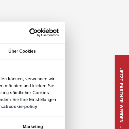
Über Cookies
JETZT PARTNER WERDEN
eten können, verwenden wir
en möchten und klicken Sie
ndung sämtlicher Cookies
 indem Sie Ihre Einstellungen
.at/cookie-policy
Marketing