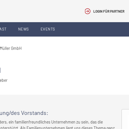
LOGIN FÜR PARTNER
AST
NEWS
EVENTS
Müller GmbH
H
geber
rung/des Vorstands
:
ers, ein familienfreundliches Unternehmen zu sein, das die
 unterstützt. Als Familienunternehmen liegt uns dieses Thema ganz