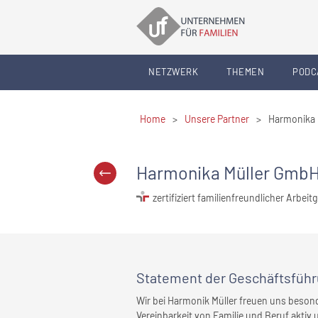
NETZWERK
THEMEN
PODC
Home
>
Unsere Partner
>
Harmonika 
Harmonika Müller Gmb
zertifiziert familienfreundlicher Arbeit
Statement
der Geschäftsfüh
Wir bei Harmonik Müller freuen uns besond
Vereinbarkeit von Familie und Beruf aktiv