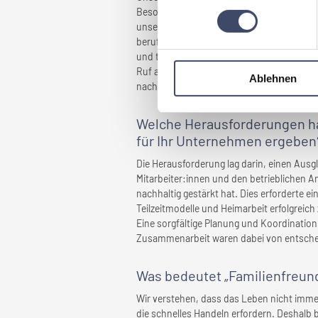
Besonders stolz sind wir auf die langjähri
unsere familienfreundlichen Maßnahmen gef
beruflichen und familiären Verpflichtungen
und tragen maßgeblich zu unserem Erfolg b
Ruf als familienfreundliches Unternehmen e
Ablehnen
nach einem Arbeitgeber suchen, der ihre L
Welche Herausforderungen hab
für
Ihr Unternehmen
ergeben
Die Herausforderung lag darin, einen Ausg
Mitarbeiter:innen und den betrieblichen A
nachhaltig gestärkt hat. Dies erforderte e
Teilzeitmodelle und Heimarbeit erfolgreich 
Eine sorgfältige Planung und Koordinatio
Zusammenarbeit waren dabei von entsch
Was bedeutet „Familienfreund
Wir verstehen, dass das Leben nicht imme
die schnelles Handeln erfordern. Deshalb b