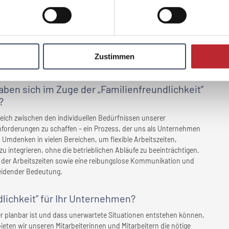
ge Bindung unserer Mitarbeiterinnen und Mitarbeiter, die durch
ördert wird. Zufriedene und motivierte Mitarbeitende, die ihre
 im Einklang erleben, bleiben uns oft über viele Jahre hinweg treu
ei. Zudem erleichtert es uns, neue Talente zu gewinnen, da unser
in wichtiger Anziehungspunkt für qualifizierte Fachkräfte ist, die
Zustimmen
ebenssituation versteht und unterstützt.
en sich im Zuge der „Familienfreundlichkeit”
?
leich zwischen den individuellen Bedürfnissen unserer
nforderungen zu schaffen – ein Prozess, der uns als Unternehmen
in Umdenken in vielen Bereichen, um flexible Arbeitszeiten,
zu integrieren, ohne die betrieblichen Abläufe zu beeinträchtigen.
n der Arbeitszeiten sowie eine reibungslose Kommunikation und
eidender Bedeutung.
lichkeit” für
Ihr Unternehmen
?
r planbar ist und dass unerwartete Situationen entstehen können,
ieten wir unseren Mitarbeiterinnen und Mitarbeitern die nötige