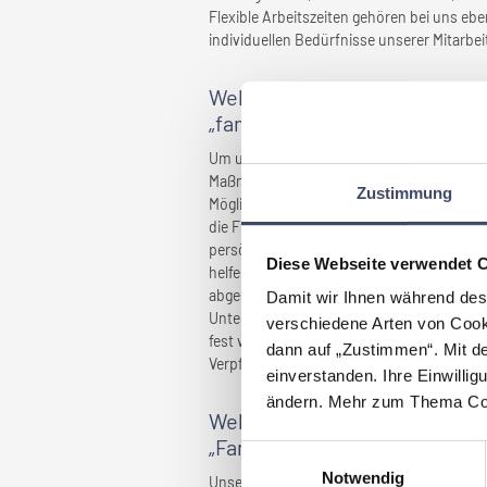
Flexible Arbeitszeiten gehören bei uns eb
individuellen Bedürfnisse unserer Mitarbe
Welche Maßnahmen wurden ge
„familienfreundlich” gemacht
Um unser Unternehmen als besonders famili
Maßnahmen, die die Vereinbarkeit von Beruf
Zustimmung
Möglichkeit zur Heimarbeit in bestimmten 
die Freiheit, ihren Arbeitsalltag individuell
persönliche Lebenssituationen optimal e
Diese Webseite verwendet 
helfen uns, die Bedürfnisse und Wünsche 
abgestimmte Lösungen zu entwickeln. Ein we
Damit wir Ihnen während des
Unternehmensleitbilds, das die Vereinbar
verschiedene Arten von Cook
fest verankert. Diese Maßnahmen tragen da
dann auf „Zustimmen“. Mit d
Verpflichtungen harmonisch miteinander v
einverstanden. Ihre Einwillig
ändern. Mehr zum Thema Coo
Welche Vorteile haben sich f
„Familienfreundlichkeit” erg
Einwilligungsauswahl
Notwendig
Unsere familienfreundliche Unternehmenskult