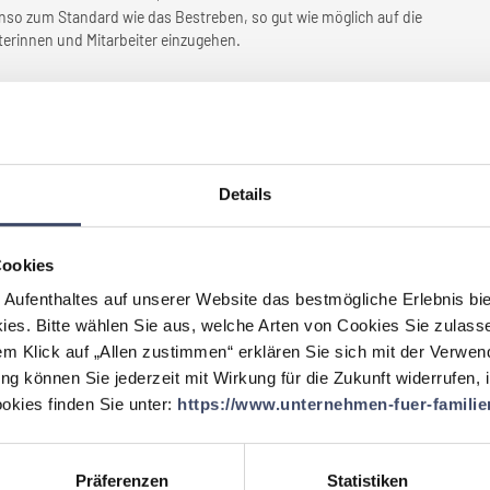
enso zum Standard wie das Bestreben, so gut wie möglich auf die
iterinnen und Mitarbeiter einzugehen.
setzt, die
Ihr Unternehmen
 haben?
enfreundlich zu gestalten, setzen wir auf eine Vielzahl von
 und Familie aktiv unterstützen. Flexible Arbeitszeiten und die
Details
Arbeitsbereichen geben unseren Mitarbeiterinnen und Mitarbeitern
 zu gestalten. Teilzeitmodelle bieten zusätzliche Flexibilität, um auf
ingehen zu können. Regelmäßige Mitarbeiter:innen-Befragungen
Cookies
unserer Belegschaft kontinuierlich zu erfassen und darauf
iterer wichtiger Schritt ist die Erarbeitung eines
 Aufenthaltes auf unserer Website das bestmögliche Erlebnis bi
keit von Beruf und Familie sowohl nach innen als auch nach außen
ies. Bitte wählen Sie aus, welche Arten von Cookies Sie zulass
zu bei, ein Umfeld zu schaffen, in dem berufliche und private
em Klick auf „Allen zustimmen“ erklären Sie sich mit der Verwe
ereinbar sind.
ung können Sie jederzeit mit Wirkung für die Zukunft widerrufen,
kies finden Sie unter:
https://www.unternehmen-fuer-familien
ür
Ihr Unternehmen
durch
eben?
Präferenzen
Statistiken
ur hat sich in vielerlei Hinsicht als wertvoller Vorteil erwiesen.