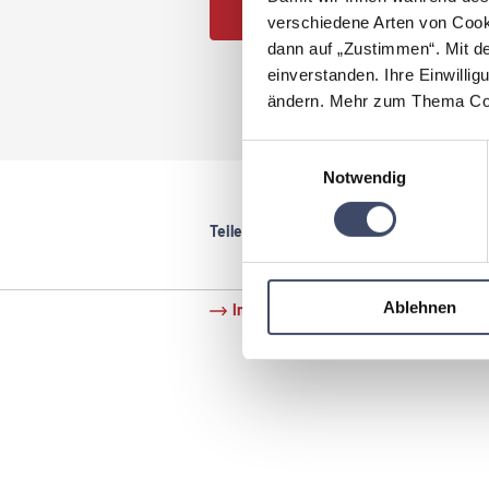
JETZT PARTNER WERDEN
verschiedene Arten von Cook
dann auf „Zustimmen“. Mit d
einverstanden. Ihre Einwillig
ändern. Mehr zum Thema Coo
Einwilligungsauswahl
Notwendig
Teilen:
Ablehnen
Impressum
Datenschutz