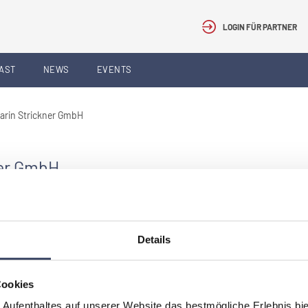
LOGIN FÜR PARTNER
AST
NEWS
EVENTS
Karin Strickner GmbH
ner GmbH
Details
er ersichtlich.
Cookies
 Aufenthaltes auf unserer Website das bestmögliche Erlebnis bi