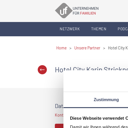
NETZWERK
THEMEN
PODC
Home
>
Unsere Partner
>
Hotel City 
Hotel City Karin Strick
Zustimmung
Daten und Fakten
Kontaktdaten sind nur für Premium Mitglied
Diese Webseite verwendet 
Damit wir Ihnen während des