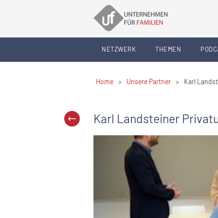
NETZWERK
THEMEN
PODC
Home
>
Unsere Partner
>
Karl Landst
Karl Landsteiner Priva