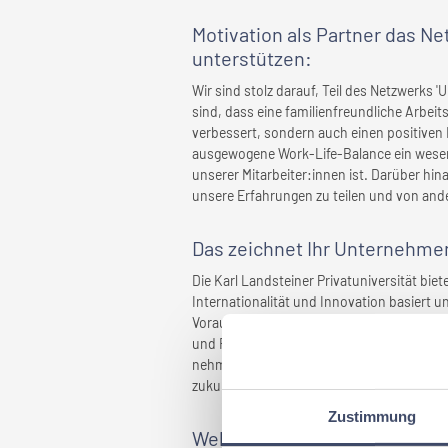
Motivation als Partner das N
unterstützen:
Wir sind stolz darauf, Teil des Netzwerks 
sind, dass eine familienfreundliche Arbei
verbessert, sondern auch einen positiven E
ausgewogene Work-Life-Balance ein wesent
unserer Mitarbeiter:innen ist. Darüber hin
unsere Erfahrungen zu teilen und von an
Das zeichnet
Ihr Unternehme
Die Karl Landsteiner Privatuniversität biet
Internationalität und Innovation basiert 
Voraussetzungen für ihre persönliche und 
und Forschung streben wir kontinuierlich n
nehmen unsere Mitarbeiter:innen und ihre 
zukunftsorientiertes Arbeitsumfeld.
Zustimmung
Welche Maßnahmen wurden ge