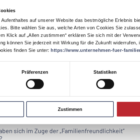
 haben?
Cookies
ie Arbeitszeitmodelle sehr individuell an die Bedürfnisse jeder
 Aufenthaltes auf unserer Website das bestmögliche Erlebnis bi
ttagspause ist bezahlt. So ermöglichen wir Eltern Familie und Beruf
ies. Bitte wählen Sie aus, welche Arten von Cookies Sie zulass
st in fast allen Bereichen möglich, Wiedereinstiege werden
ssen geplant. Anlassbezogene Sonderurlaubstage werden
em Klick auf „Allen zustimmen“ erklären Sie sich mit der Verwe
ienbezogene Angebote werden aktiv an Mitarbeiter:innen
ung können Sie jederzeit mit Wirkung für die Zukunft widerrufen,
ter:innen eine kostenlose Kinderbetreuung im Sommer an.
kies finden Sie unter:
https://www.unternehmen-fuer-familien
ür
Ihr Unternehmen
durch
eben?
Präferenzen
Statistiken
ind unsere Mitarbeiter:innen höchstmotiviert - dies führt zu hoher
 bei kinderlosen Mitarbeiter:innen gibt es Situationen in denen
zeit, unbezahlten Urlauben o.ä. kann das Arbeitsumfeld an die
 So bleibt Expert:innen-Know-How erhalten. Trotz unseres
te Abwesenheits-/Wiedereingliederungsmanagement die familiäre
Zustimmen
 mit dem Unternehmen erhalten.
en sich im Zuge der „Familienfreundlichkeit”
?