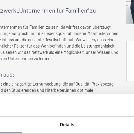
etzwerk „Unternehmen für Familien” zu
'Unternehmen für Familien' zu sein, da wir fest davon überzeugt
tsumgebung nicht nur die Lebensqualität unserer Mitarbeiter:innen
influss auf die gesamte Gesellschaft hat. Wir wissen, dass eine
licher Faktor für das Wohlbefinden und die Leistungsfähigkeit
aus sehen wir das Netzwerk als eine Möglichkeit, unser Wissen und
deren Unternehmen zu lernen.
n
aus:
et eine einzigartige Lernumgebung, die auf Qualität, Praxisbezug,
und den Studierenden und Mitarbeiter:innen optimale
berufliche Entwicklung bietet. Nicht nur in den Bereichen Lehre
ach Innovation – auch in unserer Rolle als Arbeitgeberin. Wir
Bedürfnisse ernst und bieten ein sicheres, sinnstiftendes und
Details
setzt, die
Ihr Unternehmen