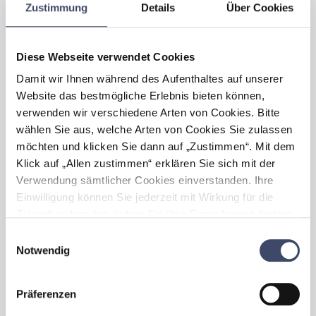
Zustimmung
Details
Über Cookies
Broschüre Keutschach A-Z) - Unterstützung
bei Konzipierung und Organisation von
Veranstaltungs-, Beratungs- und
Diese Webseite verwendet Cookies
Betreuungsangeboten
Damit wir Ihnen während des Aufenthaltes auf unserer
Welche Vorteile haben sich für
Website das bestmögliche Erlebnis bieten können,
Ihre Gemeinde
durch
verwenden wir verschiedene Arten von Cookies. Bitte
„Familienfreundlichkeit”
wählen Sie aus, welche Arten von Cookies Sie zulassen
ergeben?
möchten und klicken Sie dann auf „Zustimmen“. Mit dem
Klick auf „Allen zustimmen“ erklären Sie sich mit der
Die Projektgruppe, in der alle Generationen
Verwendung sämtlicher Cookies einverstanden. Ihre
vertreten sind, hat mit viel Engagement den
Einwilligung können Sie jederzeit mit Wirkung für die
Projektverlauf mit gestaltet und sehr viel an
kreativem Potenzial eingebracht. Trotz eines
Zukunft widerrufen, indem Sie Ihre Einstellungen ändern.
bereits sehr guten IST-Zustandes wurden
Mehr zum Thema Cookies finden Sie unter:
Einwilligungsauswahl
äußerst umfassende und für die Zukunft
https://www.unternehmen-fuer-familien.at/cookie-
Notwendig
interessante Vorschläge für Familien
policy
eingebracht.
Präferenzen
Welche Herausforderungen