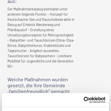
aus:
Der Maßnahmenkatalog beinhaltet unter
anderem folgende Punkte: - Konzept für
Keutschacher See und Rauschelesee aktiv in
Bezug auf Erlebnis Wanderweg und
Pfahlbaudorf - Erstellung eines
Umsetzungskonzeptes für Mehrsprachigkeit
- Babysitter- und Tauschbörsen (Oma-/Opa-
Börse, Babysitterkurse, Krabbelstube und
Tagesmutter - Angebot ausweiten,
Tauschbörsen für Babysachen) - Leistbare
Mobilität für Jugendliche und die Generation
60+
Welche Maßnahmen wurden
gesetzt, die
Ihre Gemeinde
„familienfreundlich” gemacht
haben?
- Zur Verfügung stellen wichtiger
Informationen (Homepage NEU gestalten,