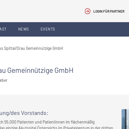
LOGIN FÜR PARTNER
AST
NEWS
EVENTS
s Spittal/Drau Gemeinnützige GmbH
rau Gemeinnützige GmbH
geber
rung/des Vorstands
:
ich 55.000 Patienten und Patientinnen im flächenmäßig
das einzige Akutspital Österreichs im Privateigentum in der dritten