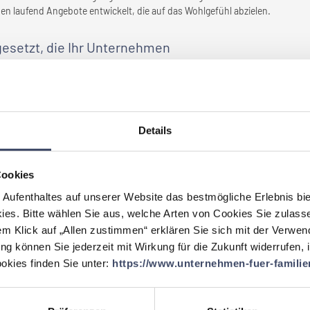
en laufend Angebote entwickelt, die auf das Wohlgefühl abzielen.
setzt, die
Ihr Unternehmen
 haben?
gion und Spezialitäten"
ur Mitnahme nach Hause
zentrum
Details
ntion bei extremen Fällen
it Stundenplan für neue Mitarbeiter
Cookies
 Aufenthaltes auf unserer Website das bestmögliche Erlebnis bi
ies. Bitte wählen Sie aus, welche Arten von Cookies Sie zulass
em Klick auf „Allen zustimmen“ erklären Sie sich mit der Verwe
ür
Ihr Unternehmen
durch
ung können Sie jederzeit mit Wirkung für die Zukunft widerrufen,
eben?
kies finden Sie unter:
https://www.unternehmen-fuer-familien
besseren Vereinbarkeit von Familie und Beruf hat sich ausgezahlt,
Krankenhaus unerlässlich. Familienfreundliche Maßnahmen stärken
tiftend und qualitätsfördernd. Dies zeigt sich in der geringen