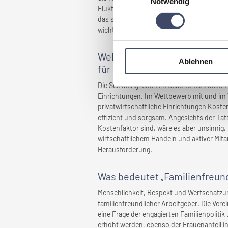
Notwendig
Fluktuationsrate, in der Wahrnehmung als a
das spüren die uns anvertrauten Patienten
wichtig für ihre Genesung und Heilung.
Welche Herausforderungen hab
Ablehnen
für
Ihr Unternehmen
ergeben
Die Schwierigkeiten im Gesundheitswesen s
Einrichtungen. Im Wettbewerb mit und im V
privatwirtschaftliche Einrichtungen Koste
effizient und sorgsam. Angesichts der Ta
Kostenfaktor sind, wäre es aber unsinnig, 
wirtschaftlichem Handeln und aktiver Mitarb
Herausforderung.
Was bedeutet „Familienfreund
Menschlichkeit, Respekt und Wertschätzung
familienfreundlicher Arbeitgeber. Die Verei
eine Frage der engagierten Familienpoliti
erhöht werden, ebenso der Frauenanteil in