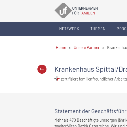
NETZWERK
THEMEN
PODC
Home
>
Unsere Partner
>
Krankenhau
Krankenhaus Spittal/D
zertifiziert familienfreundlicher Arbeit
Statement
der Geschäftsfüh
Mehr als 470 Beschäftigte umsorgen jährl
zweitgrößten Bezirk Österreichs. Wir sind 