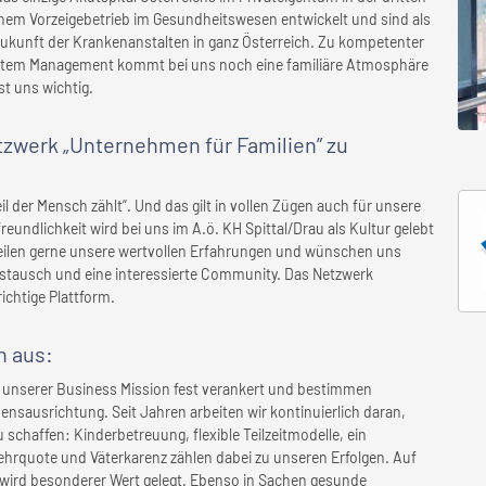
nem Vorzeigebetrieb im Gesundheitswesen entwickelt und sind als
ukunft der Krankenanstalten in ganz Österreich. Zu kompetenter
zientem Management kommt bei uns noch eine familiäre Atmosphäre
st uns wichtig.
etzwerk „Unternehmen für Familien” zu
il der Mensch zählt“. Und das gilt in vollen Zügen auch für unsere
reundlichkeit wird bei uns im A.ö. KH Spittal/Drau als Kultur gelebt
 teilen gerne unsere wertvollen Erfahrungen und wünschen uns
stausch und eine interessierte Community. Das Netzwerk
richtige Plattform.
n
aus:
in unserer Business Mission fest verankert und bestimmen
nsausrichtung. Seit Jahren arbeiten wir kontinuierlich daran,
schaffen: Kinderbetreuung, flexible Teilzeitmodelle, ein
rquote und Väterkarenz zählen dabei zu unseren Erfolgen. Auf
 wird besonderer Wert gelegt. Ebenso in Sachen gesunde