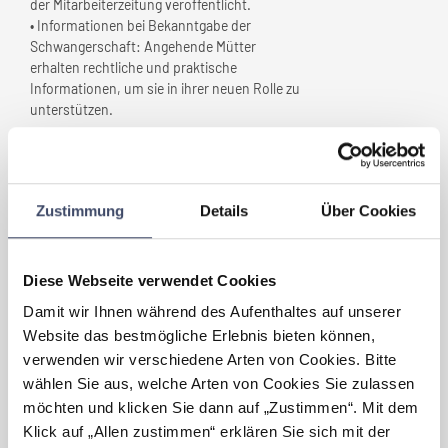
der Mitarbeiterzeitung veröffentlicht.
• Informationen bei Bekanntgabe der
Schwangerschaft: Angehende Mütter
erhalten rechtliche und praktische
Informationen, um sie in ihrer neuen Rolle zu
unterstützen.
Welche Vorteile haben sich für
Ihr Unternehmen
durch
„Familienfreundlichkeit”
Zustimmung
Details
Über Cookies
ergeben?
Familienfreundliche Maßnahmen erhöhen
Diese Webseite verwendet Cookies
die Zufriedenheit am Arbeitsplatz und
stärken die Loyalität der MitarbeiterInnen
Damit wir Ihnen während des Aufenthaltes auf unserer
zum Unternehmen. Unsere Maßnahmen
Website das bestmögliche Erlebnis bieten können,
kommen allen MitarbeiterInnen im
verwenden wir verschiedene Arten von Cookies. Bitte
Unternehmen zu Gute, unabhängig davon ob
wählen Sie aus, welche Arten von Cookies Sie zulassen
Betreuungspflichten bestehen oder nicht.
möchten und klicken Sie dann auf „Zustimmen“. Mit dem
Freundliche, zufriedene und kompetent
Klick auf „Allen zustimmen“ erklären Sie sich mit der
geführte MitarbeiterInnen, die Interesse und