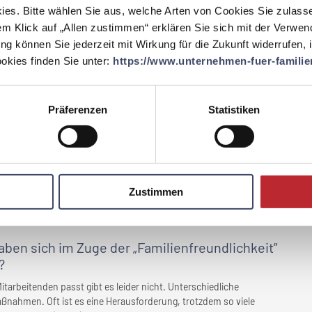
t: flexible Arbeitszeiten für alle Angestellten (Gleitzeit ohne
ies. Bitte wählen Sie aus, welche Arten von Cookies Sie zulass
estellten (Home-Office-Möglichkeit), Mitarbeiterrabatte für
em Klick auf „Allen zustimmen“ erklären Sie sich mit der Verwe
Teilzeitarbeit, Papamonat und Väterkarenz, Möglichkeit von
ung können Sie jederzeit mit Wirkung für die Zukunft widerrufen,
örderungsprogramm, kostenlose und anonyme psychologische
kies finden Sie unter:
https://www.unternehmen-fuer-familien
ür
Ihr Unternehmen
durch
Präferenzen
Statistiken
eben?
die Vereinbarkeit von Beruf und Familie ist weithin bekannt und
ttraktivität aus – insbesondere bei der Gewinnung neuer
nsere bestehenden Mitarbeiterinnen und Mitarbeiter von unseren
n, die zu hoher Motivation und langfristiger Bindung beitragen.
Zustimmen
 unseren Kunden wahrgenommen und geschätzt und stärkt somit
en sich im Zuge der „Familienfreundlichkeit”
?
 Mitarbeitenden passt gibt es leider nicht. Unterschiedliche
ßnahmen. Oft ist es eine Herausforderung, trotzdem so viele