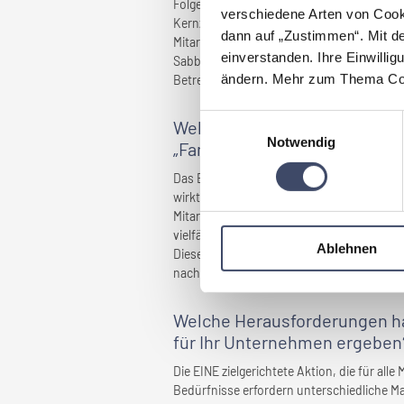
Folgende Maßnahmen wurden bisher umgesetz
verschiedene Arten von Cook
Kernzeit), flexibler Arbeitsort für alle Ang
dann auf „Zustimmen“. Mit d
Mitarbeiter und Familien, Möglichkeit der 
einverstanden. Ihre Einwillig
Sabbaticals, betriebliches Gesundheitsf
ändern. Mehr zum Thema Coo
Betreuung bei Problemen in der Familie.
Einwilligungsauswahl
Welche Vorteile haben sich f
Notwendig
„Familienfreundlichkeit” erg
Das Engagement unseres Unternehmens für 
wirkt sich positiv auf unsere Arbeitgebera
Mitarbeitender. Gleichzeitig profitieren u
vielfältigen familienfreundlichen Maßnahme
Ablehnen
Diese Unternehmenskultur wird auch von
nachhaltig unsere Position am Markt.
Welche Herausforderungen hab
für
Ihr Unternehmen
ergeben
Die EINE zielgerichtete Aktion, die für alle
Bedürfnisse erfordern unterschiedliche Ma