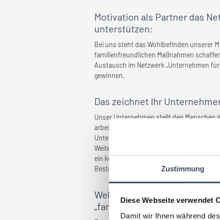
Motivation als Partner das N
unterstützen:
Bei uns steht das Wohlbefinden unserer Mi
familienfreundlichen Maßnahmen schaffen
Austausch im Netzwerk „Unternehmen für 
gewinnen.
Das zeichnet
Ihr Unternehme
Unser Unternehmen stellt den Menschen in
arbeiten auf Augenhöhe zusammen und förd
Unterstützung selbstverständlich ist. Un
Weiterentwicklung und ermöglicht individu
ein konstruktiver Umgang mit Herausforder
Zustimmung
Bestandteil unseres täglichen Miteinander
Welche Maßnahmen wurden ge
Diese Webseite verwendet 
„familienfreundlich” gemacht
Damit wir Ihnen während des