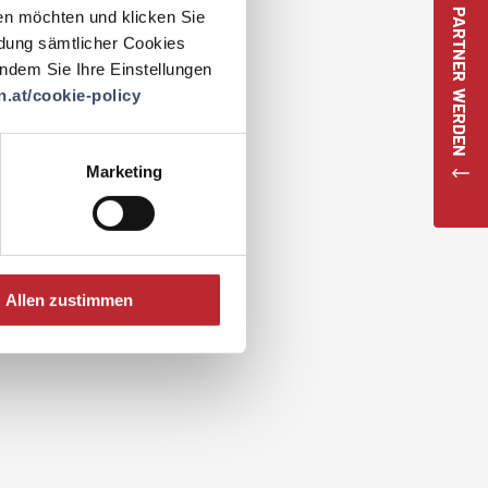
JETZT PARTNER WERDEN
en möchten und klicken Sie
ndung sämtlicher Cookies
 indem Sie Ihre Einstellungen
.at/cookie-policy
Marketing
Allen zustimmen