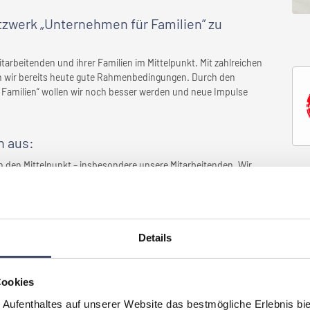
etzwerk „Unternehmen für Familien” zu
tarbeitenden und ihrer Familien im Mittelpunkt. Mit zahlreichen
 wir bereits heute gute Rahmenbedingungen. Durch den
Familien“ wollen wir noch besser werden und neue Impulse
n
aus:
 den Mittelpunkt – insbesondere unsere Mitarbeitenden. Wir
ern eine teamorientierte Struktur, in der gegenseitige
sere Unternehmenskultur bietet Raum für persönliche und fachliche
elle Entfaltung. Im Fokus stehen lösungsorientiertes Arbeiten und
ungen. Eigenverantwortliches Handeln ist dabei ein zentraler
Details
s.
setzt, die
Ihr Unternehmen
Cookies
 haben?
 Aufenthaltes auf unserer Website das bestmögliche Erlebnis bi