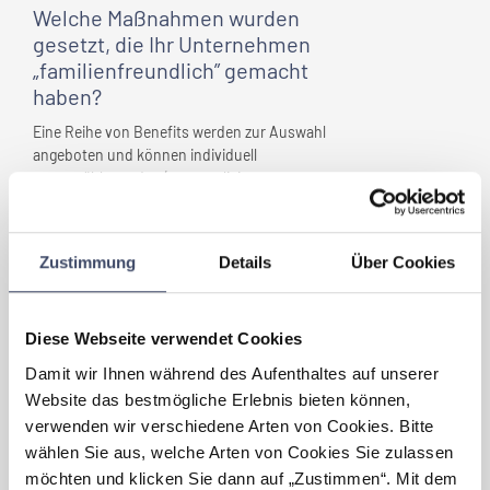
Welche Maßnahmen wurden
gesetzt, die
Ihr Unternehmen
„familienfreundlich” gemacht
haben?
Eine Reihe von Benefits werden zur Auswahl
angeboten und können individuell
ausgewählt werden (personalisierte
Benefits):
- Flexwork Policy: freie Einteilung von Lage
der Arbeitszeit und Ort (Office oder
Zustimmung
Details
Über Cookies
außerhalb des Büro's)
- Parental Leave Policy ( = gender neutral )
mit paid und unpaid leave Möglichkeiten für
primären und sekundären
Diese Webseite verwendet Cookies
Betreuungspflichtigen
Damit wir Ihnen während des Aufenthaltes auf unserer
- Karriere in Teilzeit (50% Frauen bei
Website das bestmögliche Erlebnis bieten können,
Beförderungen/Nachfolge)
verwenden wir verschiedene Arten von Cookies. Bitte
- Babynahrung
wählen Sie aus, welche Arten von Cookies Sie zulassen
- LunchIT (digitale mealtickets via app) ist
auch rund ums Home Office anwendbar
möchten und klicken Sie dann auf „Zustimmen“. Mit dem