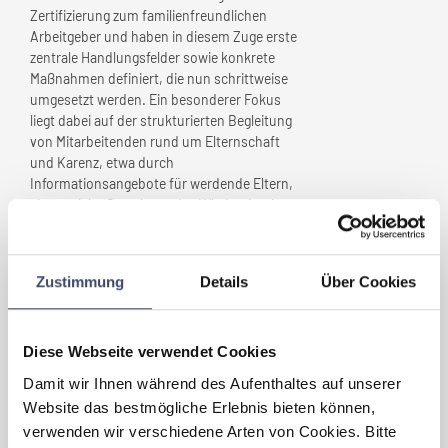
Zertifizierung zum familienfreundlichen
Arbeitgeber und haben in diesem Zuge erste
zentrale Handlungsfelder sowie konkrete
Maßnahmen definiert, die nun schrittweise
umgesetzt werden. Ein besonderer Fokus
liegt dabei auf der strukturierten Begleitung
von Mitarbeitenden rund um Elternschaft
und Karenz, etwa durch
Informationsangebote für werdende Eltern,
eine gezielte Gestaltung des Wiedereinstiegs
sowie den Ausbau eines kontinuierlichen
Austauschs während der Karenz. Gleichzeitig
möchten wie auch Themen wie Pflege und
Zustimmung
Details
Über Cookies
Pensionierung nicht außer Acht lassen.
Parallel dazu arbeiten wir daran, das Thema
Vereinbarkeit stärker in unserer
Führungskultur und Kommunikation zu
Diese Webseite verwendet Cookies
verankern, beispielsweise durch klare
Damit wir Ihnen während des Aufenthaltes auf unserer
Commitments, die Integration in
Website das bestmögliche Erlebnis bieten können,
Führungskräfte-Programme sowie durch
verwenden wir verschiedene Arten von Cookies. Bitte
gezielte Informations- und