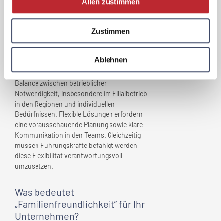
Allen zustimmen
Welche Herausforderungen
Zustimmen
haben sich im Zuge der
„Familienfreundlichkeit” für
Ihr
Unternehmen
ergeben?
Ablehnen
Die größte Herausforderung liegt in der
Balance zwischen betrieblicher
Notwendigkeit, insbesondere im Filialbetrieb
in den Regionen und individuellen
Bedürfnissen. Flexible Lösungen erfordern
eine vorausschauende Planung sowie klare
Kommunikation in den Teams. Gleichzeitig
müssen Führungskräfte befähigt werden,
diese Flexibilität verantwortungsvoll
umzusetzen.
Was bedeutet
„Familienfreundlichkeit” für
Ihr
Unternehmen
?