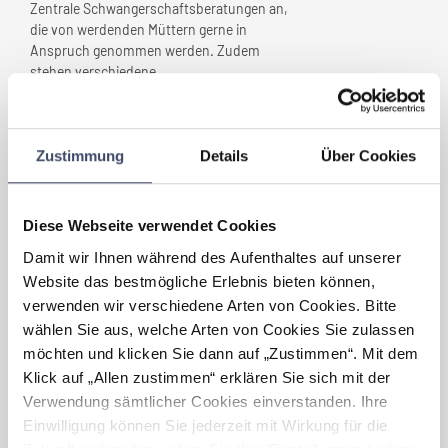
Zentrale Schwangerschaftsberatungen an,
die von werdenden Müttern gerne in
Anspruch genommen werden. Zudem
stehen verschiedene
Mitarbeitervergünstigungen den Familien
unserer Mitarbeiter offen.
Zustimmung
Details
Über Cookies
Welche Vorteile haben sich für
Ihr Unternehmen
durch
„Familienfreundlichkeit”
Diese Webseite verwendet Cookies
ergeben?
Damit wir Ihnen während des Aufenthaltes auf unserer
Die Rückkehrquote an den Arbeitsplatz nach
Website das bestmögliche Erlebnis bieten können,
Inanspruchnahme einer Karenz ist in den
verwenden wir verschiedene Arten von Cookies. Bitte
letzten Jahren stetig gestiegen, das freut
wählen Sie aus, welche Arten von Cookies Sie zulassen
uns, da wir hoch qualifizierte Mitarbeiter
möchten und klicken Sie dann auf „Zustimmen“. Mit dem
weiter an unser Unternehmen binden
können. Darüber hinaus wird unser Bild der
Klick auf „Allen zustimmen“ erklären Sie sich mit der
„NOVOMATIC-Familie“ weiter gestärkt.
Verwendung sämtlicher Cookies einverstanden. Ihre
Einwilligung können Sie jederzeit mit Wirkung für die