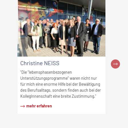
Christine NEISS
Wolfra
"Die "lebensphasenbezogenen
Unterstützungsprogramme" waren nicht nur
"Die Freude
für mich eine enorme Hilfe bei der Bewältigung
Frau sagte
des Berufsalltags, sondern finden auch bei der
unvorstellb
KollegInnenschaft eine breite Zustimmung."
mehr e
mehr erfahren