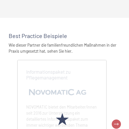
Best Practice Beispiele
Wie dieser Partner die familienfreundlichen Maßnahmen in der
Praxis umgesetzt hat, sehen Sie hier.
Informationspaket zu
Pflegemanagement
NovoM
bleibe
NOVOMATIC bietet den Mitarbeiter/innen
★
seit 2016 zur Unterstützung ein
detailliertes Informationspaket zum
Drei bis
immer wichtiger werdenden Thema
NOVOMAT