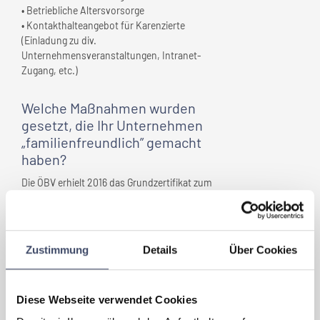
• Betriebliche Altersvorsorge
• Kontakthalteangebot für Karenzierte
(Einladung zu div.
Unternehmensveranstaltungen, Intranet-
Zugang, etc.)
Welche Maßnahmen wurden
gesetzt, die
Ihr Unternehmen
„familienfreundlich” gemacht
haben?
Die ÖBV erhielt 2016 das Grundzertifikat zum
Audit berufundfamilie. Dafür konnten wir
auf bereits bestehende Sozialleistungen wie
zusätzliche Urlaubstage, Gleitzeit u.v.m.
zurückgreifen. Um unsere
Zustimmung
Details
Über Cookies
familienfreundliche Orientierung weiter zu
intensivieren, haben wir im Rahmen des
Audits weitere Projekte in Angriff
Diese Webseite verwendet Cookies
genommen. Der Ausbau der
Gleitzeitregelung und die Pflegefreistellung