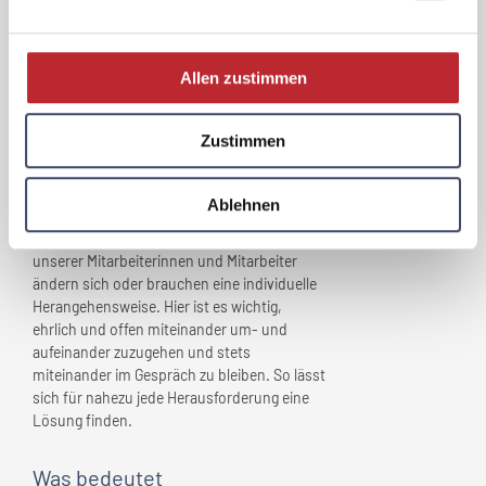
Welche Herausforderungen
Allen zustimmen
haben sich im Zuge der
„Familienfreundlichkeit” für
Ihr
Unternehmen
ergeben?
Zustimmen
Nicht alle im Sinne der Vereinbarkeit von
Beruf und Familie erarbeiteten Angebote
Ablehnen
finden den angenommenen und erwarteten
Anklang. Die Bedürfnisse und Wünsche
unserer Mitarbeiterinnen und Mitarbeiter
ändern sich oder brauchen eine individuelle
Herangehensweise. Hier ist es wichtig,
ehrlich und offen miteinander um- und
aufeinander zuzugehen und stets
miteinander im Gespräch zu bleiben. So lässt
sich für nahezu jede Herausforderung eine
Lösung finden.
Was bedeutet