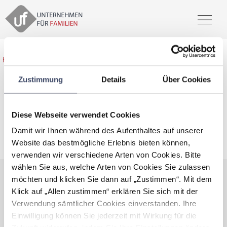
Home
>
Unsere Partner
>
OrthoTherapia GmbH
Zustimmung
Details
Über Cookies
OrthoTherapia GmbH
Diese Webseite verwendet Cookies
Damit wir Ihnen während des Aufenthaltes auf unserer
zertifiziert familienfreundlicher Arbeitgeber
Website das bestmögliche Erlebnis bieten können,
verwenden wir verschiedene Arten von Cookies. Bitte
wählen Sie aus, welche Arten von Cookies Sie zulassen
möchten und klicken Sie dann auf „Zustimmen“. Mit dem
Daten und Fakten
Klick auf „Allen zustimmen“ erklären Sie sich mit der
Verwendung sämtlicher Cookies einverstanden. Ihre
Kontaktdaten sind nur für Premium
Einwilligung können Sie jederzeit mit Wirkung für die
Mitglieder ersichtlich.