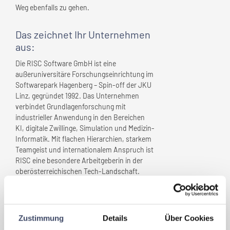
Weg ebenfalls zu gehen.
Das zeichnet
Ihr Unternehmen
aus:
Die RISC Software GmbH ist eine
außeruniversitäre Forschungseinrichtung im
Softwarepark Hagenberg – Spin-off der JKU
Linz, gegründet 1992. Das Unternehmen
verbindet Grundlagenforschung mit
industrieller Anwendung in den Bereichen
KI, digitale Zwillinge, Simulation und Medizin-
Informatik. Mit flachen Hierarchien, starkem
Teamgeist und internationalem Anspruch ist
RISC eine besondere Arbeitgeberin in der
oberösterreichischen Tech-Landschaft.
Welche Maßnahmen wurden
gesetzt, die
Ihr Unternehmen
Zustimmung
Details
Über Cookies
„familienfreundlich” gemacht