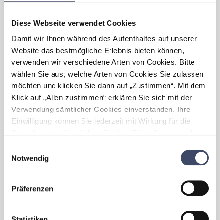
haben?
Die RISC Software GmbH hat flexible
Diese Webseite verwendet Cookies
Arbeitszeiten und mobiles Arbeiten etabliert.
Damit wir Ihnen während des Aufenthaltes auf unserer
Im Rahmen des Audits berufundfamilie
Website das bestmögliche Erlebnis bieten können,
werden zusätzlich konkrete Maßnahmen
verwenden wir verschiedene Arten von Cookies. Bitte
erarbeitet unter anderem ein Eltern-
Infoaustausch, ein Karenz-Info-Folder,
wählen Sie aus, welche Arten von Cookies Sie zulassen
verbesserte Meeting-Dokumentation für
möchten und klicken Sie dann auf „Zustimmen“. Mit dem
mehr Flexibilität sowie Sommerbetreuung
Klick auf „Allen zustimmen“ erklären Sie sich mit der
für Kinder. In der Führungskultur werden
Verwendung sämtlicher Cookies einverstanden. Ihre
Vereinbarkeitswerte in den
Einwilligung können Sie jederzeit mit Wirkung für die
Führungsgrundsätzen verankert und
Zukunft widerrufen, indem Sie Ihre Einstellungen ändern.
Feedback zur Familienfreundlichkeit
Mehr zum Thema Cookies finden Sie unter:
systematisch eingeholt.
Einwilligungsauswahl
https://www.unternehmen-fuer-familien.at/cookie-
Notwendig
policy
Welche Vorteile haben sich für
Ihr Unternehmen
durch
Präferenzen
„Familienfreundlichkeit”
ergeben?
Statistiken