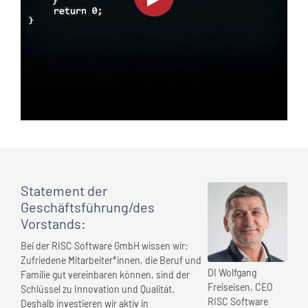
Statement
der
Geschäftsführung/des
Vorstands
:
Bei der RISC Software GmbH wissen wir:
Zufriedene Mitarbeiter*innen, die Beruf und
DI Wolfgang
Familie gut vereinbaren können, sind der
Freiseisen, CEO
Schlüssel zu Innovation und Qualität.
RISC Software
Deshalb investieren wir aktiv in