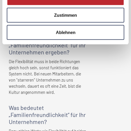
Effizienz ist hoch und Kunden, Beschäftigte
und Geschäftsleitung haben einen hohen
Zustimmen
Benefit.
Welche Herausforderungen
Ablehnen
haben sich im Zuge der
„Familienfreundlichkeit” für
Ihr
Unternehmen
ergeben?
Die Flexibilität muss in beide Richtungen
gleich hoch sein, sonst funktioniert das
System nicht. Bei neuen Mitarbeitern, die
von "starreren" Unternehmen zu uns
wechseln, dauert es oft eine Zeit, bist die
Kultur angenommen wird.
Was bedeutet
„Familienfreundlichkeit” für
Ihr
Unternehmen
?