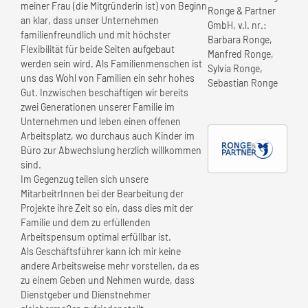
meiner Frau (die Mitgründerin ist) von Beginn
Ronge & Partner
an klar, dass unser Unternehmen
GmbH, v.l. nr.:
familienfreundlich und mit höchster
Barbara Ronge,
Flexibilität für beide Seiten aufgebaut
Manfred Ronge,
werden sein wird. Als Familienmenschen ist
Sylvia Ronge,
uns das Wohl von Familien ein sehr hohes
Sebastian Ronge
Gut. Inzwischen beschäftigen wir bereits
zwei Generationen unserer Familie im
Unternehmen und leben einen offenen
Arbeitsplatz, wo durchaus auch Kinder im
Büro zur Abwechslung herzlich willkommen
sind.
Im Gegenzug teilen sich unsere
MitarbeitrInnen bei der Bearbeitung der
Projekte ihre Zeit so ein, dass dies mit der
Familie und dem zu erfüllenden
Arbeitspensum optimal erfüllbar ist.
Als Geschäftsführer kann ich mir keine
andere Arbeitsweise mehr vorstellen, da es
zu einem Geben und Nehmen wurde, dass
Dienstgeber und Dienstnehmer