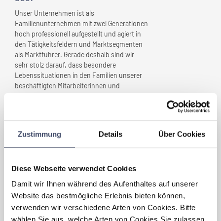
Unser Unternehmen ist als
Familienunternehmen mit zwei Generationen
hoch professionell aufgestellt und agiert in
den Tätigkeitsfeldern und Marktsegmenten
als Marktführer. Gerade deshalb sind wir
sehr stolz darauf, dass besondere
Lebenssituationen in den Familien unserer
beschäftigten Mitarbeiterinnen und
Mitarbeitern mit den hohen Anforderungen
des Marktes gut vereinbar sind. Die
Arbeitsweise als Familienunternehmen
bringt die Familienfreundlichkeit praktisch
Zustimmung
Details
Über Cookies
automatisch an die Tagesordnung.
Welche Maßnahmen wurden
Diese Webseite verwendet Cookies
gesetzt, die
Ihr Unternehmen
Damit wir Ihnen während des Aufenthaltes auf unserer
„familienfreundlich” gemacht
Website das bestmögliche Erlebnis bieten können,
haben?
verwenden wir verschiedene Arten von Cookies. Bitte
Wir bieten beschäftigten Personen flexible
wählen Sie aus, welche Arten von Cookies Sie zulassen