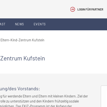
LOGIN FÜR PARTNER
AST
NEWS
EVENTS
 Eltern-Kind-Zentrum Kufstein
-Zentrum Kufstein
rung/des Vorstands
:
g für werdende Eltern und Eltern mit kleinen Kindern. Ziel der
rnrolle zu unterstützen und den Kindern frühzeitig soziale
möglichen. Das EKiZ-Programm ist der Anfang der