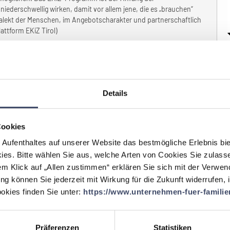
iederschwellig wirken, damit vor allem jene, die es „brauchen“
ialekt der Menschen, im Angebotscharakter und partnerschaftlich
ttform EKiZ Tirol)
etzwerk „Unternehmen für Familien” zu
Details
n
aus:
Cookies
ne Einrichtung, die sich professionell aktuellen Themen in den
ng und Gesellschaft ab der Schwangerschaft annimmt. Vorrangiges
 Aufenthaltes auf unserer Website das bestmögliche Erlebnis bi
nsqualität von Kindern und Erwachsenen in der Region zu
ies. Bitte wählen Sie aus, welche Arten von Cookies Sie zulass
Jahren hochwertiger, liebevoller Kinderbetreuung (Auszeichnung
em Klick auf „Allen zustimmen“ erklären Sie sich mit der Verwe
g Österreichs!) macht uns kompetent, mitzumachen.
ung können Sie jederzeit mit Wirkung für die Zukunft widerrufen,
kies finden Sie unter:
https://www.unternehmen-fuer-familien
setzt, die
Ihr Unternehmen
 haben?
Präferenzen
Statistiken
ierte Frauen nur ein Ziel verfolgt: in Kufstein einen Platz zu