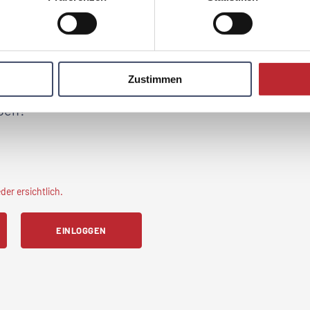
ern treffen und sich austauschen können UND der Isolation junger
 Hier sollen sie Hilfe bei verschiedensten Problemen in der
n. Die Kinder sollen einen Platz haben, wo sie in der Zeit, in der
 gut aufgehoben sind, professionell betreut und gefördert werden.
Zustimmen
ür
Ihr Unternehmen
durch
eben?
er ersichtlich.
EINLOGGEN