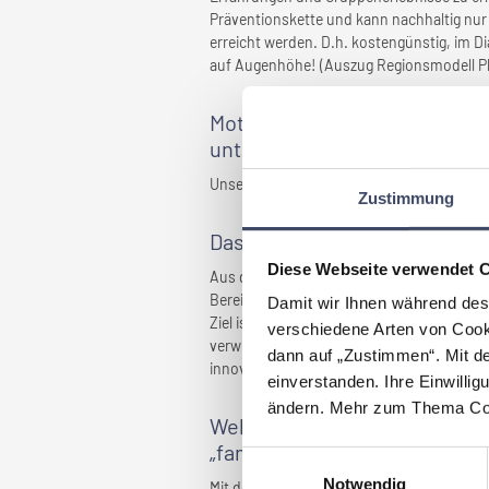
Präventionskette und kann nachhaltig nur n
erreicht werden. D.h. kostengünstig, im D
auf Augenhöhe! (Auszug Regionsmodell Pla
Motivation als Partner das N
unterstützen:
Unser Know-How einbringen : )
Zustimmung
Das zeichnet
Ihr Unternehme
Diese Webseite verwendet 
Aus der Initiative zur Selbsthilfe wurde ei
Bereichen der Familie, Gesundheit, Bildu
Damit wir Ihnen während des
Ziel ist es, Programme für eine gute Lebe
verschiedene Arten von Cook
verwirklichen. Die Erfahrung von fast 20 
dann auf „Zustimmen“. Mit d
innovativste Kinderbetreuungseinrichtun
einverstanden. Ihre Einwillig
ändern. Mehr zum Thema Coo
Welche Maßnahmen wurden ge
„familienfreundlich” gemacht
Einwilligungsauswahl
Notwendig
Mit der Vereinsgründung 1996 haben 11 engag