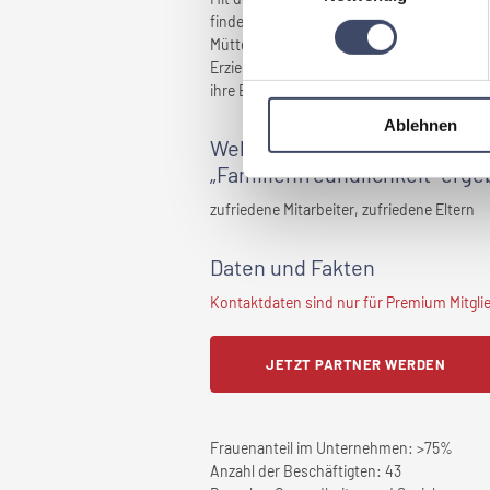
finden, an dem sich Eltern mit ihren Kind
Mütter bzw. Zugezogener entgegenzuwirken.
Erziehung erhalten und eine Auszeit genieße
ihre Eltern der Berufstätigkeit nachgehen,
Ablehnen
Welche Vorteile haben sich f
„Familienfreundlichkeit” erg
zufriedene Mitarbeiter, zufriedene Eltern
Daten und Fakten
Kontaktdaten sind nur für Premium Mitglied
JETZT PARTNER WERDEN
Frauenanteil im Unternehmen:
>75%
Anzahl der Beschäftigten:
43