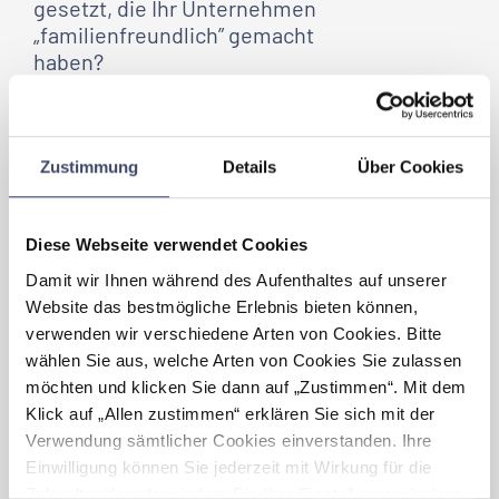
gesetzt, die
Ihr Unternehmen
„familienfreundlich” gemacht
haben?
Um Familienfreundlichkeit reell erlebbar zu
machen, ist ein Lippenbekenntnis zu wenig.
Es müssen vielmehr für alle erlebbare
Zustimmung
Details
Über Cookies
Akzente und Maßnahmen gesetzt werden,
die von der Geschäftsführung unterstützt
und mitgetragen werden. Die s Versicherung
hat aus diesem Grund das Audit
Diese Webseite verwendet Cookies
berufundfamilie durchgeführt und die
Damit wir Ihnen während des Aufenthaltes auf unserer
Erkenntnisse in das Führungsleitbild
Website das bestmögliche Erlebnis bieten können,
einfließen lassen. Damit sind diese wichtigen
Themen fest im Unternehmen verankert und
verwenden wir verschiedene Arten von Cookies. Bitte
einer laufenden Beobachtung unterzogen.
wählen Sie aus, welche Arten von Cookies Sie zulassen
möchten und klicken Sie dann auf „Zustimmen“. Mit dem
Welche Vorteile haben sich für
Klick auf „Allen zustimmen“ erklären Sie sich mit der
Ihr Unternehmen
durch
Verwendung sämtlicher Cookies einverstanden. Ihre
„Familienfreundlichkeit”
Einwilligung können Sie jederzeit mit Wirkung für die
ergeben?
Zukunft widerrufen, indem Sie Ihre Einstellungen ändern.