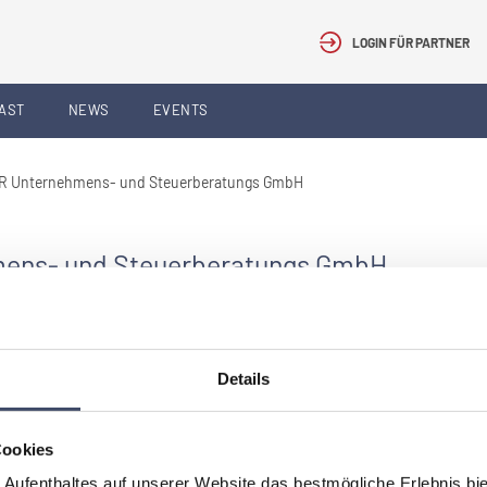
LOGIN FÜR PARTNER
AST
NEWS
EVENTS
R Unternehmens- und Steuerberatungs GmbH
ens- und Steuerberatungs GmbH
Details
er ersichtlich.
Cookies
 Aufenthaltes auf unserer Website das bestmögliche Erlebnis bi