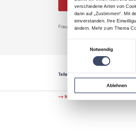
JETZT PARTNER WERDEN
verschiedene Arten von Cook
dann auf „Zustimmen“. Mit d
einverstanden. Ihre Einwillig
Frauenanteil im Unternehmen:
<25%
ändern. Mehr zum Thema Coo
Einwilligungsauswahl
Notwendig
Teilen:
Ablehnen
Impressum
Datenschutz