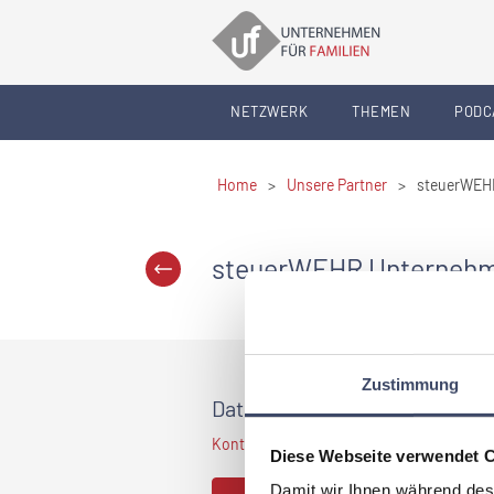
NETZWERK
THEMEN
PODC
Home
>
Unsere Partner
>
steuerWEH
steuerWEHR Unternehm
Zustimmung
Daten und Fakten
Kontaktdaten sind nur für Premium Mitglied
Diese Webseite verwendet 
Damit wir Ihnen während des