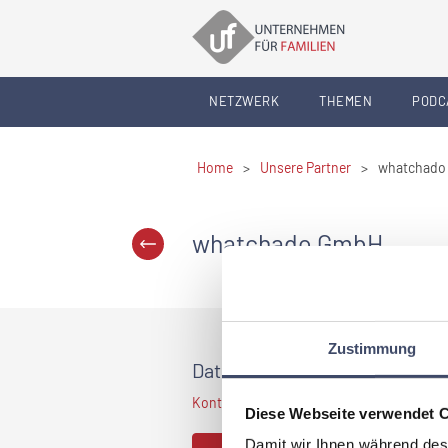
NETZWERK
THEMEN
PODC
Home
>
Unsere Partner
>
whatchado
whatchado GmbH
Zustimmung
Daten und Fakten
Kontaktdaten sind nur für Premium Mitglied
Diese Webseite verwendet 
Damit wir Ihnen während des