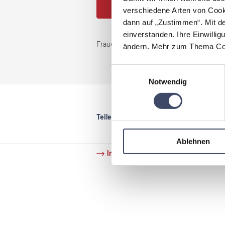
JETZT PARTNER WERDEN
verschiedene Arten von Cook
dann auf „Zustimmen“. Mit d
einverstanden. Ihre Einwillig
Frauenanteil im Unternehmen:
<25%
ändern. Mehr zum Thema Coo
Einwilligungsauswahl
Notwendig
Teilen:
Ablehnen
Impressum
Datenschutz