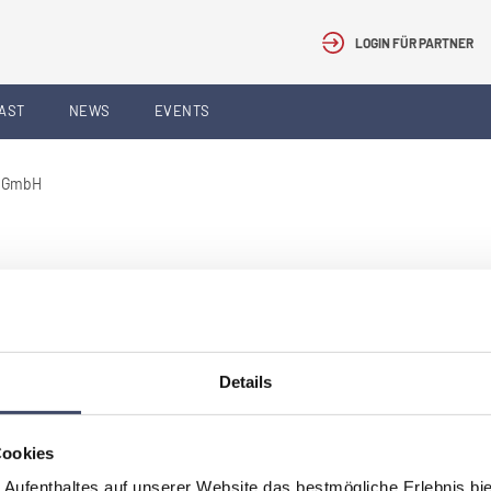
LOGIN FÜR PARTNER
AST
NEWS
EVENTS
 GmbH
Details
er ersichtlich.
Cookies
 Aufenthaltes auf unserer Website das bestmögliche Erlebnis bi