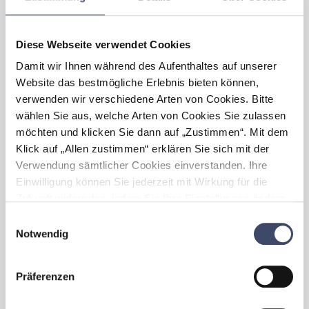
ergeben?
Durch das Setzen von familienfreundlichen
Maßnahmen und der damit in
Diese Webseite verwendet Cookies
Zusammenhang stehenden Auszeichnung
Damit wir Ihnen während des Aufenthaltes auf unserer
mit dem Gütesiegel „Vereinbarkeit von Beruf
Website das bestmögliche Erlebnis bieten können,
& Familie“, erhöht sich der Bekanntheitsgrad
verwenden wir verschiedene Arten von Cookies. Bitte
der Wiener Linien am Arbeitsmarkt als
familienfreundlicher Arbeitgeber. Dies führt
wählen Sie aus, welche Arten von Cookies Sie zulassen
dazu, dass sich Zielgruppen für das
möchten und klicken Sie dann auf „Zustimmen“. Mit dem
Unternehmen interessieren, die es davor
Klick auf „Allen zustimmen“ erklären Sie sich mit der
nicht in ihrem Fokus hatten. Dadurch erhöht
Verwendung sämtlicher Cookies einverstanden. Ihre
sich die Anzahl an interessierten
Einwilligung können Sie jederzeit mit Wirkung für die
BewerberInnen und bringt uns eine neue
Zukunft widerrufen, indem Sie Ihre Einstellungen ändern.
Vielfalt im Auswahlprozess. Weiters erhoffen
Mehr zum Thema Cookies finden Sie unter:
wir uns eine Steigerung der
Einwilligungsauswahl
Arbeitszufriedenheit.
https://www.unternehmen-fuer-familien.at/cookie-
Notwendig
policy
Welche Herausforderungen
Präferenzen
haben sich im Zuge der
„Familienfreundlichkeit” für
Ihr