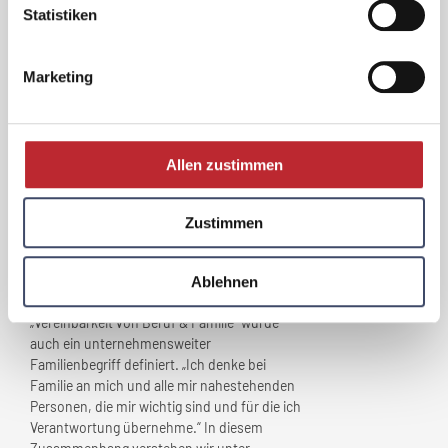
Unternehmen
ergeben?
Statistiken
Die Herausforderung besteht vor allem im
Fahrdienst darin, familienfreundliche
Marketing
Arbeitsbedingungen mit den Vorgaben des
Auftraggebers zu koordinieren, der eine
24/7-Verfügbarkeit an öffentlichen
Verkehrsmitteln für die Bevölkerung
Allen zustimmen
wünscht.
Was bedeutet
Zustimmen
„Familienfreundlichkeit” für
Ihr
Unternehmen
?
Ablehnen
Mit der Verleihung des Gütesiegel
„Vereinbarkeit von Beruf & Familie“ wurde
auch ein unternehmensweiter
Familienbegriff definiert. „Ich denke bei
Familie an mich und alle mir nahestehenden
Personen, die mir wichtig sind und für die ich
Verantwortung übernehme.“ In diesem