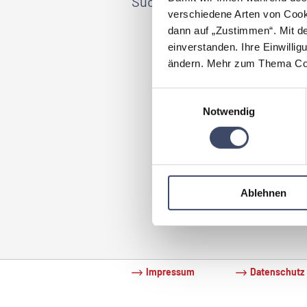
Suchbegriff / Best Practices (
verschiedene Arten von Cook
dann auf „Zustimmen“. Mit d
einverstanden. Ihre Einwillig
Väter spielen eine große Ro
ändern. Mehr zum Thema Coo
Väter sp
Einwilligungsauswahl
Vorhang 
Notwendig
Vater ei
Informat
Zeit.
zum Best Practice Beispiel
Ablehnen
Impressum
Datenschutz