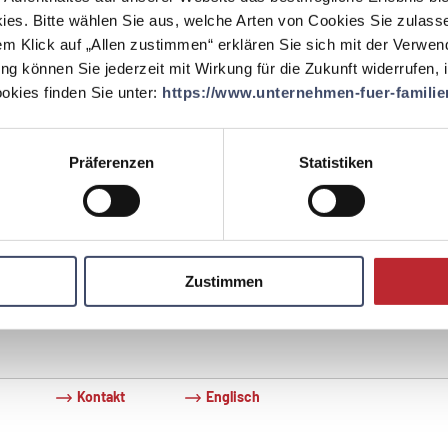
1)
ies. Bitte wählen Sie aus, welche Arten von Cookies Sie zulass
em Klick auf „Allen zustimmen“ erklären Sie sich mit der Verwe
ung können Sie jederzeit mit Wirkung für die Zukunft widerrufen,
lle
kies finden Sie unter:
https://www.unternehmen-fuer-familien
ielen bei dm eine große Rolle und sollen noch mehr vor den
geholt werden. Nach Erhalt der Geburtsurkunde bekommt jeder
Präferenzen
Statistiken
ne Glückwunschkarte, einen Gutschein sowie ein
ionsschreiben mit den wichtigsten Infos für die bevorstehende
Zustimmen
Kontakt
Englisch