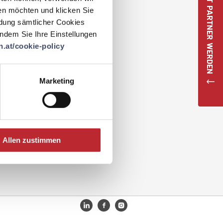
JETZT PARTNER WERDEN
en möchten und klicken Sie
ndung sämtlicher Cookies
 indem Sie Ihre Einstellungen
Sabbatical-Regelung
.at/cookie-policy
Es wird im Unternehmen eine Sa
Marketing
Intranet sowie im Gespräch mit d
gesondert thematisiert.
Allen zustimmen
zum Best Practice Beispiel