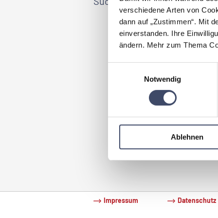
Suchbegriff / Best Practices (
verschiedene Arten von Cook
dann auf „Zustimmen“. Mit d
einverstanden. Ihre Einwillig
Good Practice-Beispiele be
ändern. Mehr zum Thema Coo
Als die 
Einwilligungsauswahl
Möglichk
Notwendig
Unterneh
Mitarbei
Mitarbei
zum Best Practice Beispiel
Ablehnen
Impressum
Datenschutz