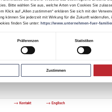
2)
ies. Bitte wählen Sie aus, welche Arten von Cookies Sie zulass
em Klick auf „Allen zustimmen“ erklären Sie sich mit der Verwe
ung können Sie jederzeit mit Wirkung für die Zukunft widerrufen,
reitstellen
kies finden Sie unter:
https://www.unternehmen-fuer-familien
BKS Bank erstmals auditierte, waren bereits vielfältige
eiten zu Sabbaticals, Hospiz- oder Bildungskarenz im
Präferenzen
Statistiken
men vorhanden. Diese waren bei den Mitarbeiterinnen und
tern aber zu wenig bekannt. Mit einer Serie in der
terzeitung „cocktail“ wurden die Angebote präsentiert.
Zustimmen
Kontakt
Englisch