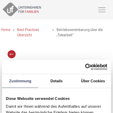
Home
>
Best Practices
>
Betriebsvereinbarung über die
Übersicht
„Telearbeit“
Betriebsvereinbarung über die
„Telearbeit“
Generali Versicherung AG
Zustimmung
Details
Über Cookies
Die Generali Versicherung AG bietet ihren
MitarbeiterInnen im Innendienst gemäß der
Betriebsvereinbarung über die „Telearbeit“ an, ihre
Diese Webseite verwendet Cookies
Arbeit auch dezentral, also von zu Hause aus, zu
erbringen.
Damit wir Ihnen während des Aufenthaltes auf unserer
Website das bestmögliche Erlebnis bieten können,