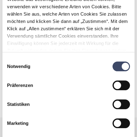
verwenden wir verschiedene Arten von Cookies. Bitte
wählen Sie aus, welche Arten von Cookies Sie zulassen
möchten und klicken Sie dann auf „Zustimmen“. Mit dem
Klick auf „Allen zustimmen“ erklären Sie sich mit der
Verwendung sämtlicher Cookies einverstanden. Ihre
Einwilligung können Sie jederzeit mit Wirkung für die
Zukunft widerrufen, indem Sie Ihre Einstellungen ändern.
Mehr zum Thema Cookies finden Sie unter:
Einwilligungsauswahl
https://www.unternehmen-fuer-familien.at/cookie-
Notwendig
policy
Präferenzen
Statistiken
Marketing
Die Generali Versicherung AG bietet ihren MitarbeiterInnen im