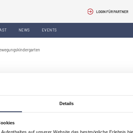
LOGIN FÜR PARTNER
AST
NEWS
EVENTS
ewegungskindergarten
n
hlössle“. Hier führen Pädagoginnen und Pädagogen nach
tzkurs eine Kindergartengruppe, die besonders viele
Details
gungsspiele werden tägliche Sportimpulse drinnen wie
pt eingebunden.
Cookies
 Aufenthaltes auf unserer Website das bestmögliche Erlebnis bi