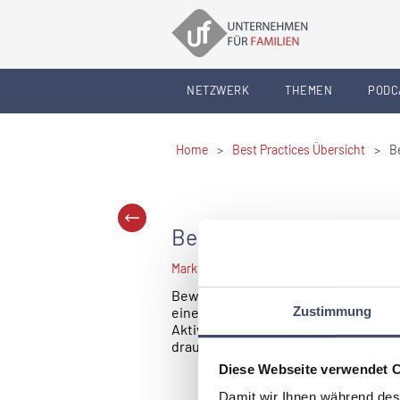
NETZWERK
THEMEN
PODC
Home
>
Best Practices Übersicht
>
B
Bewegungskindergarte
Marktgemeinde Götzis
Bewegungskindergarten im „Spielsc
einem erfolgreich absolvierten Zusa
Zustimmung
Aktivitäten unternimmt. Durch Bewe
draußen in das pädagogische Konze
Diese Webseite verwendet 
Damit wir Ihnen während des